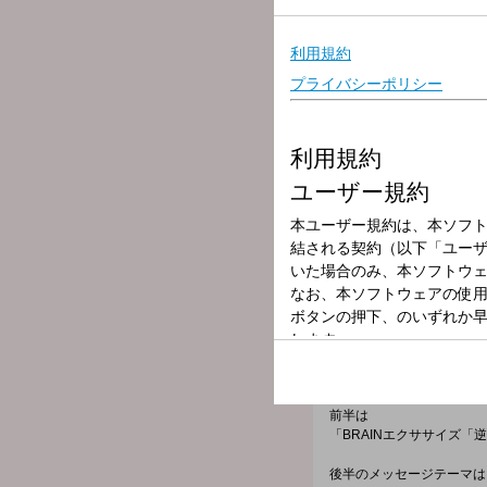
コウメ太夫さん と とん
メッセージテーマは、
「サービスエリア・パーキ
＜3時台＞
【平成エンタープライズグループ 
メッセージテーマは３つ
その１ 「さいたま！ボク
その２ 「さいたま！「こ
その３ 「大きなものから
【DRIVE A GOGOMO
月曜日のテーマは、
「関係ないのに『うるさい
【GOGOMONZ大喜利 Sea
お題は
「スポーツキャスター若生
＜4時台＞
【4時のGOGOMONZ】
前半は
「BRAINエクササイズ
後半のメッセージテーマは