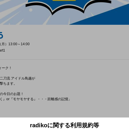
月）13:00～14:00
rt1
ィーク！
二刀流 アイドル鳥越が
撃ちます。
の今日のお題！
つく』or『モヤモヤする』・・・距離感の記憶」
GOGOMONZ『ハイウェイめし感謝祭』スペシャル】を
radikoに関する利用規約等