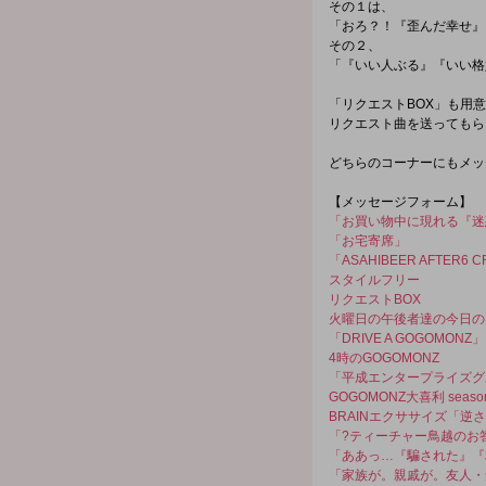
その１は、
「おろ？！『歪んだ幸せ』
その２、
「『いい人ぶる』『いい格
「リクエストBOX」も用
リクエスト曲を送ってもら
どちらのコーナーにもメッ
【メッセージフォーム】
「お買い物中に現れる『迷
「お宅寄席」
「ASAHIBEER AFTER6 C
スタイルフリー
リクエストBOX
火曜日の午後者達の今日の
「DRIVE A GOGOMONZ」
4時のGOGOMONZ
「平成エンタープライズグループ 
GOGOMONZ大喜利 seaso
BRAINエクササイズ「逆
「?ティーチャー鳥越のお
「ああっ…『騙された』『
「家族が。親戚が。友人・