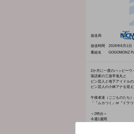
放送局
放送時間
2026年6月1日（
番組名
GOGOMONZ Pa
2か月に一度のハッピーウ
落語家の三遊亭鬼丸と
ピン芸人と地下アイドルの
ピン芸人の小林アナを迎え
午後者達（ごごものたち）
「『ムカつく』or『イラ
＜2時台＞
今週1週間
【美味し～い！が大集合 
お届け。