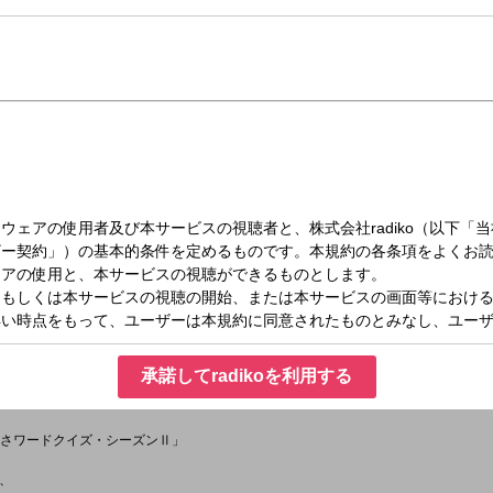
でもあやサンがレポートを担当。
ングエリア『私の大好きメニュー』報告会」
Farm & Travel】
の私の「これがうまい！大好き」報告会」
の場所が心地いい」「この風景が好き」報告会」
小さなものまで…地元のイチ推し「イベント」「催し」報告会」
NZ 素敵なクルマライフ】
』『やかましい』『騒がしい』の、記憶」
sonⅢ】
晃一が少年野球・保護者とのインタビューで発してしまった言葉！」
承諾してradikoを利用する
「逆さワードクイズ・シーズンⅡ」
、