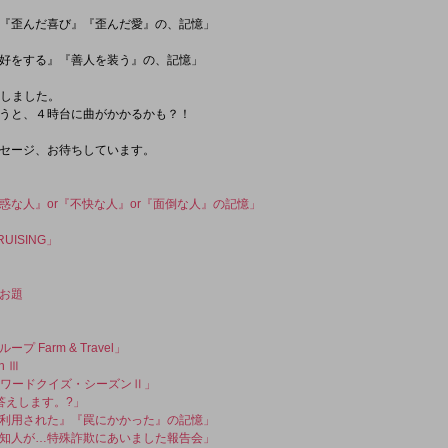
『歪んだ喜び』『歪んだ愛』の、記憶」
好をする』『善人を装う』の、記憶」
意しました。
うと、４時台に曲がかかるかも？！
セージ、お待ちしています。
惑な人』or『不快な人』or『面倒な人』の記憶」
RUISING」
お題
Farm & Travel」
n Ⅲ
さワードクイズ・シーズンⅡ」
答えします。?」
利用された』『罠にかかった』の記憶」
知人が…特殊詐欺にあいました報告会」