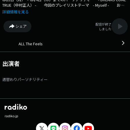
TRUE（中村正人） - 今回のプレイリストテーマ - Myself - お楽
しみに！?? - 番組説明 - 週替りのセレクターが導く、心揺さぶる音楽
詳細情報を見る
の時間。 新たな出会いをシェアするプレイリストプログラム「ALL The
Feels」 各分野で活躍するミュージシャンや俳優、タレントや文化人
配信が終了
シェア
が 様々なジャンルのおすすめ楽曲でNACK5の夜をプロデュースしま
しました
す。 永遠のスタンダードナンバーや新たな出会いとなるようなナンバー
など、 幅広い世代に、時代を超えた楽曲たちをお届けします。 ♪番
組Xアカウントは_ @feels795 番組の感想は、ハッシュタグ_ #feels795
ALL The Feels
_を付けてポストして下さい！ 【メッセージフォーム】 フ
ォロリポキャンペーン 応募フォーム
出演者
週替わりパーソナリティー
radiko.jp