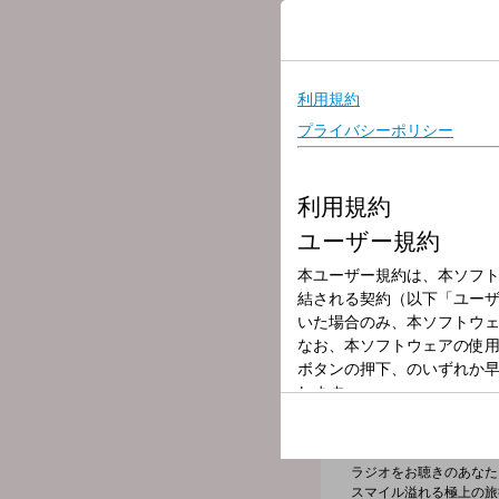
【
ワールドPKダーツ
】
サッカーワールドカップ2
48チームの一覧表を的にし
正解した方全員に「Smile
▼9:10
採れたての話題を取りそろえた
▽10:10
サッカーフリークなゲスト
水曜日は
ナオト・インティ
▼11:00
今日これを食べると運気
占いコーナー【Lucky Lu
テーマ：金運
☆
クイズ！世界の街角
街角でのインタビューを
▽11:10
【妄想！スマサミツアー
ラジオをお聴きのあなた
スマイル溢れる極上の旅