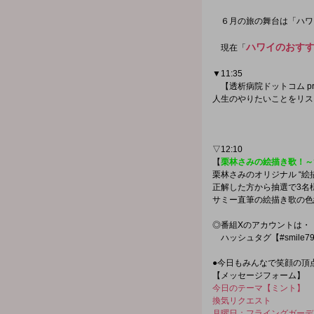
６月の旅の舞台は「ハワ
ハワイのおす
現在「
▼11:35
【透析病院ドットコム pr
人生のやりたいことをリス
▽12:10
【
栗林さみの絵描き歌！～???
栗林さみのオリジナル “絵
正解した方から抽選で3名
サミー直筆の絵描き歌の色
◎番組Xのアカウントは・・・【
ハッシュタグ【#smile
●今日もみんなで笑顔の頂
【メッセージフォーム】
今日のテーマ【ミント】
換気リクエスト
月曜日：フライングガーデ