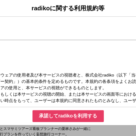
radikoに関する利用規約等
026に出場する
てサミーが "PKばり" のダーツに挑戦！
 SUMMIT クイズステッカー」プレゼント！
【Smile MARKET】
がコメントゲストとしてクイズを出題！
ライミ
さんが登場！
がアップする！
nch】
から
??
元にクイズを出題
承諾してradikoを利用する
ズ】
とスマサミツアーズ看板プランナーの栗林さみが一緒に
行プランを作っていく妄想旅行コーナー。