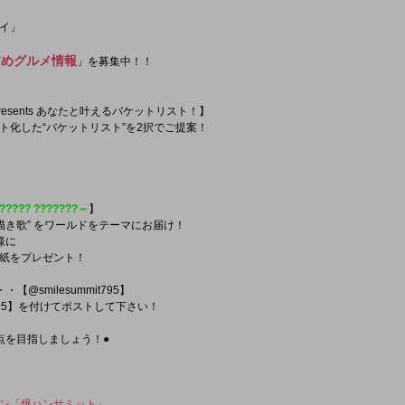
イ」
すめグルメ情報
」を募集中！！
esents あなたと叶えるバケットリスト！】
ト化した“バケットリスト”を2択でご提案！
?? ???????～
】
描き歌” をワールドをテーマにお届け！
様に
紙をプレゼント！
@smilesummit795】
795】を付けてポストして下さい！
点を目指しましょう！●
ン「爆ハンサミット」