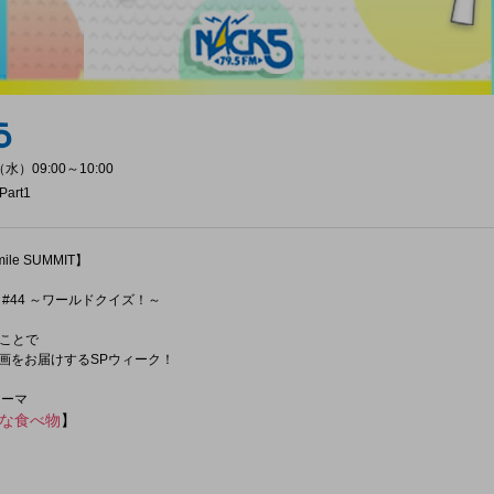
水）09:00～10:00
Part1
e SUMMIT】
#44 ～ワールドクイズ！～
ことで
企画をお届けするSPウィーク！
テーマ
な食べ物
】