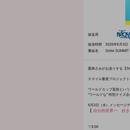
放送局
放送時間
2026年6月3日（
番組名
Smile SUMMIT 
栗林さみがお送りする【Smil
スマイル量産プロジェクト 
ワールドカップ直前という
“ワールドな” 特別クイズ
6月3日（水）メッセージ
【
自分的世界一 好き
▽9:00