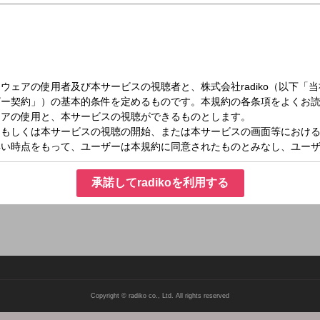
水）17:50～18:00
ents まいにちザキヤマ
さんと、たいへいさんと、ザキヤマにおたより
承諾してradikoを利用する
若井友希さんとザキヤマにおたより
Copyright © radiko co., Ltd. All rights reserved