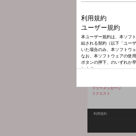
放送局
放送時間
2026年6月3日（
番組名
エネクル pres
【メッセージフォーム】
エビカレンダー 岡崎修平
i☆Ris 山北早紀さん 
フリーメッセージ
リクエスト
利用規約