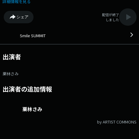
ク！ 6月４日（木）メッセージテーマ 【 自分的世界一！面倒くさい
詳細情報を見る
こと】 番組内でメッセージが採用された方から抽選で10名様に
NACK5オリジナル「らじっと君ぷっくりステッカー」プレゼント！ ●
配信が終了
シェア
オープニング【ワールドPKクイズ！】 サッカーワールドカップ2026に
しました
出場する 48チームの一覧表を的にしてサミーが "PKばり" のダーツに挑
戦！ 正解した方全員に「Smile SUMMIT クイズステッカー」プレゼン
ト！ ●10時台【サッカークイズ！】 サッカーフリークなゲストがコ
Smile SUMMIT
メントゲストとしてクイズを出題！ 木曜日はJI BLUEが登場！ ●11
時台【クイズ！世界の街角から】 街角でのインタビューコメントを元に
クイズを出題！ 木曜日は【世界のレシ?ェント?クイス?！】 正解した
出演者
方から抽選で３名様に “アクリルお守り” プレゼント！ ●12時台【栗
林さみの絵描き歌！～????? ???????～】 栗林さみのオリジナル “絵描き
歌” をワールドをテーマにお届け！ 正解した方から抽選で3名様に サミ
栗林さみ
ー直筆の絵描き歌の色紙をプレゼント！ あなたのご参加をお待ちして
ます！ ◎番組Xのアカウントは〈@smilesummit795〉 ハッシュタ
出演者の追加情報
グ「#smile795」を付けてポストしてください！ 【メッセージフォ
ーム】 換気リクエスト 6/18(木)OA【FUNKY MONKEY BABY’S】の
リクエストください！ 6/18(木)OA【いきものがかり】のリクエストく
ださい！ 月曜日：フライングガーデン「爆ハンサミット」 月曜
栗林さみ
日：私の人生の"一行格言"ファイル 月曜日：【テレフォン】クリヒン
トン！ ～イガントいってみよ～ 火曜日：Smile Walker 火曜日：
by ARTIST COMMONS
【スマサミ ギルド投書箱】～お悩み&解決報告募集中～ 火曜日：【ス
マサミ ギルド投書箱】～3時のママ様～ 水曜日：スマカジ！ 水曜
日：妄想！スマサミツアーズ 木曜日：Smile For You 木曜日：【今