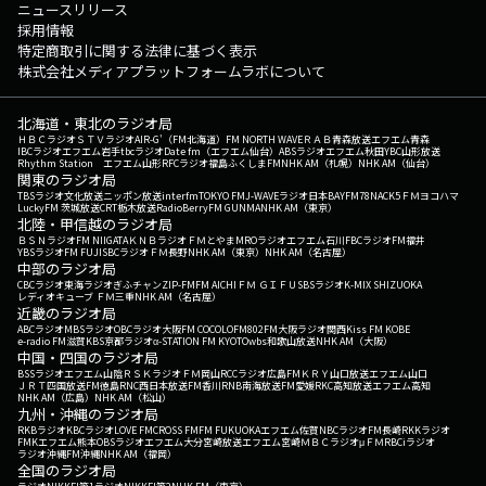
ニュースリリース
採用情報
特定商取引に関する法律に基づく表示
株式会社メディアプラットフォームラボについて
北海道・東北のラジオ局
ＨＢＣラジオ
ＳＴＶラジオ
AIR-G'（FM北海道）
FM NORTH WAVE
ＲＡＢ青森放送
エフエム青森
IBCラジオ
エフエム岩手
tbcラジオ
Date fm（エフエム仙台）
ABSラジオ
エフエム秋田
YBC山形放送
Rhythm Station エフエム山形
RFCラジオ福島
ふくしまFM
NHK AM（札幌）
NHK AM（仙台）
関東のラジオ局
TBSラジオ
文化放送
ニッポン放送
interfm
TOKYO FM
J-WAVE
ラジオ日本
BAYFM78
NACK5
ＦＭヨコハマ
LuckyFM 茨城放送
CRT栃木放送
RadioBerry
FM GUNMA
NHK AM（東京）
北陸・甲信越のラジオ局
ＢＳＮラジオ
FM NIIGATA
ＫＮＢラジオ
ＦＭとやま
MROラジオ
エフエム石川
FBCラジオ
FM福井
YBSラジオ
FM FUJI
SBCラジオ
ＦＭ長野
NHK AM（東京）
NHK AM（名古屋）
中部のラジオ局
CBCラジオ
東海ラジオ
ぎふチャン
ZIP-FM
FM AICHI
ＦＭ ＧＩＦＵ
SBSラジオ
K-MIX SHIZUOKA
レディオキューブ ＦＭ三重
NHK AM（名古屋）
近畿のラジオ局
ABCラジオ
MBSラジオ
OBCラジオ大阪
FM COCOLO
FM802
FM大阪
ラジオ関西
Kiss FM KOBE
e-radio FM滋賀
KBS京都ラジオ
α-STATION FM KYOTO
wbs和歌山放送
NHK AM（大阪）
中国・四国のラジオ局
BSSラジオ
エフエム山陰
ＲＳＫラジオ
ＦＭ岡山
RCCラジオ
広島FM
ＫＲＹ山口放送
エフエム山口
ＪＲＴ四国放送
FM徳島
RNC西日本放送
FM香川
RNB南海放送
FM愛媛
RKC高知放送
エフエム高知
NHK AM（広島）
NHK AM（松山）
九州・沖縄のラジオ局
RKBラジオ
KBCラジオ
LOVE FM
CROSS FM
FM FUKUOKA
エフエム佐賀
NBCラジオ
FM長崎
RKKラジオ
FMKエフエム熊本
OBSラジオ
エフエム大分
宮崎放送
エフエム宮崎
ＭＢＣラジオ
μＦＭ
RBCiラジオ
ラジオ沖縄
FM沖縄
NHK AM（福岡）
全国のラジオ局