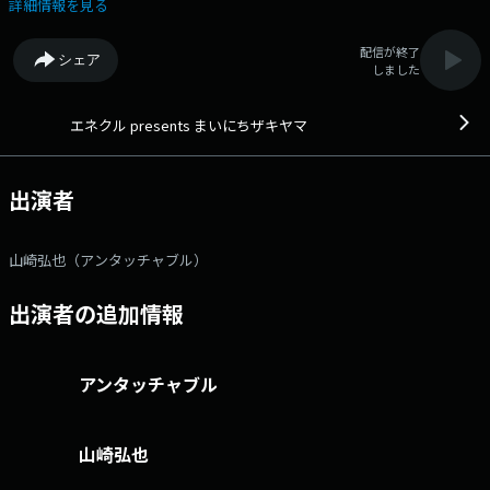
マにおたより フリーメッセージ リクエスト
詳細情報を見る
配信が終了
シェア
しました
エネクル presents まいにちザキヤマ
出演者
山崎弘也（アンタッチャブル）
出演者の追加情報
アンタッチャブル
山崎弘也