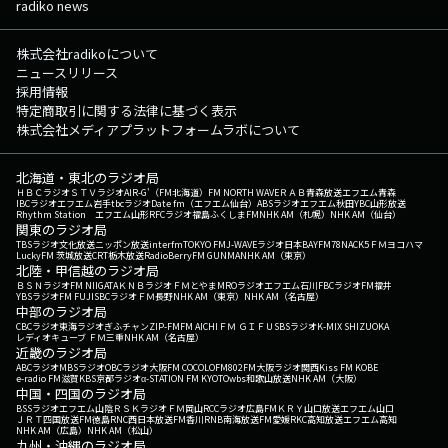
radiko news
株式会社radikoについて
ニュースリリース
採用情報
特定商取引に関する法律に基づく表示
株式会社メディアプラットフォームラボについて
北海道・東北のラジオ局
ＨＢＣラジオ
ＳＴＶラジオ
AIR-G'（FM北海道）
FM NORTH WAVE
ＲＡＢ青森放送
エフエム青森
IBCラジオ
エフエム岩手
tbcラジオ
Date fm（エフエム仙台）
ABSラジオ
エフエム秋田
YBC山形放送
Rhythm Station エフエム山形
RFCラジオ福島
ふくしまFM
NHK AM（札幌）
NHK AM（仙台）
関東のラジオ局
TBSラジオ
文化放送
ニッポン放送
interfm
TOKYO FM
J-WAVE
ラジオ日本
BAYFM78
NACK5
ＦＭヨコハマ
LuckyFM 茨城放送
CRT栃木放送
RadioBerry
FM GUNMA
NHK AM（東京）
北陸・甲信越のラジオ局
ＢＳＮラジオ
FM NIIGATA
ＫＮＢラジオ
ＦＭとやま
MROラジオ
エフエム石川
FBCラジオ
FM福井
YBSラジオ
FM FUJI
SBCラジオ
ＦＭ長野
NHK AM（東京）
NHK AM（名古屋）
中部のラジオ局
CBCラジオ
東海ラジオ
ぎふチャン
ZIP-FM
FM AICHI
ＦＭ ＧＩＦＵ
SBSラジオ
K-MIX SHIZUOKA
レディオキューブ ＦＭ三重
NHK AM（名古屋）
近畿のラジオ局
ABCラジオ
MBSラジオ
OBCラジオ大阪
FM COCOLO
FM802
FM大阪
ラジオ関西
Kiss FM KOBE
e-radio FM滋賀
KBS京都ラジオ
α-STATION FM KYOTO
wbs和歌山放送
NHK AM（大阪）
中国・四国のラジオ局
BSSラジオ
エフエム山陰
ＲＳＫラジオ
ＦＭ岡山
RCCラジオ
広島FM
ＫＲＹ山口放送
エフエム山口
ＪＲＴ四国放送
FM徳島
RNC西日本放送
FM香川
RNB南海放送
FM愛媛
RKC高知放送
エフエム高知
NHK AM（広島）
NHK AM（松山）
九州・沖縄のラジオ局