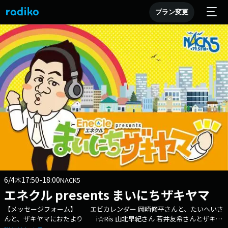
プラン変更
6/4
17:50-18:00
木
NACK5
エネクル presents まいにちザキヤマ
【メッセージフォーム】 エビカレンダー 岡崎修平さんと、たいへいさ
んと、ザキヤマにおたより i☆Ris 山北早紀さん 若井友希さんとザキヤ