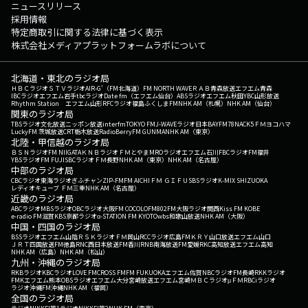
ニュースリリース
採用情報
特定商取引に関する法律に基づく表示
株式会社メディアプラットフォームラボについて
北海道・東北のラジオ局
ＨＢＣラジオ
ＳＴＶラジオ
AIR-G'（FM北海道）
FM NORTH WAVE
ＲＡＢ青森放送
エフエム青森
IBCラジオ
エフエム岩手
tbcラジオ
Date fm（エフエム仙台）
ABSラジオ
エフエム秋田
YBC山形放送
Rhythm Station エフエム山形
RFCラジオ福島
ふくしまFM
NHK AM（札幌）
NHK AM（仙台）
関東のラジオ局
TBSラジオ
文化放送
ニッポン放送
interfm
TOKYO FM
J-WAVE
ラジオ日本
BAYFM78
NACK5
ＦＭヨコハマ
LuckyFM 茨城放送
CRT栃木放送
RadioBerry
FM GUNMA
NHK AM（東京）
北陸・甲信越のラジオ局
ＢＳＮラジオ
FM NIIGATA
ＫＮＢラジオ
ＦＭとやま
MROラジオ
エフエム石川
FBCラジオ
FM福井
YBSラジオ
FM FUJI
SBCラジオ
ＦＭ長野
NHK AM（東京）
NHK AM（名古屋）
中部のラジオ局
CBCラジオ
東海ラジオ
ぎふチャン
ZIP-FM
FM AICHI
ＦＭ ＧＩＦＵ
SBSラジオ
K-MIX SHIZUOKA
レディオキューブ ＦＭ三重
NHK AM（名古屋）
近畿のラジオ局
ABCラジオ
MBSラジオ
OBCラジオ大阪
FM COCOLO
FM802
FM大阪
ラジオ関西
Kiss FM KOBE
e-radio FM滋賀
KBS京都ラジオ
α-STATION FM KYOTO
wbs和歌山放送
NHK AM（大阪）
中国・四国のラジオ局
BSSラジオ
エフエム山陰
ＲＳＫラジオ
ＦＭ岡山
RCCラジオ
広島FM
ＫＲＹ山口放送
エフエム山口
ＪＲＴ四国放送
FM徳島
RNC西日本放送
FM香川
RNB南海放送
FM愛媛
RKC高知放送
エフエム高知
NHK AM（広島）
NHK AM（松山）
九州・沖縄のラジオ局
RKBラジオ
KBCラジオ
LOVE FM
CROSS FM
FM FUKUOKA
エフエム佐賀
NBCラジオ
FM長崎
RKKラジオ
FMKエフエム熊本
OBSラジオ
エフエム大分
宮崎放送
エフエム宮崎
ＭＢＣラジオ
μＦＭ
RBCiラジオ
ラジオ沖縄
FM沖縄
NHK AM（福岡）
全国のラジオ局