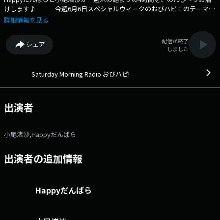
けします♪ 今週6月6日スペシャルウィークのおびハピ！のテーマ
は、 「交換」にまつわるロツレチハ♪ 例えば！ ・連絡先交
詳細情報を見る
換の「あとで送るね」は、…来ない。 ・彼女とスイーツの一口交換した
らレートが合わない。? ・物々交換した物がプレミア品でリアルわら
配信が終了
シェア
しべ長者に！ などなど・・・ 最近、取り替えたモノや、や
しました
り取りしたコトなど 『交換』にまつわる様々なエピソードを教えてく
ださい！ 第一土曜日の9時からは読売KODOMO新聞、読売中高生新聞
の記者から学ぶ 「親子でなっとく！『ニュースのハテナ』」をお送りし
Saturday Morning Radio おびハピ!
ます！ このコーナーでは、みなさんから「ニュースのハテナ」を募集
します。 ・ニュースのあれこれについて疑問に思ったこと ・子どもに
聞かれて答えに困ったことなど、 「ニュースのハテナ」をメッセージで
出演者
送ってください。 メッセージはこちら #おびハピ795 でみなさん
のポストもお待ちしております！！ 【メッセージフォーム】
親子でなっとく！ニュースのハテナ フツオタ（ふつうのお便り）
小尾渚沙,Happyだんばら
誕生日 だいすけ便り（ふつうのおたより）
出演者の追加情報
Happyだんばら