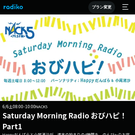
プラン変更
6/6
08:00-10:00
土
NACK5
Saturday Morning Radio おびハピ！
Part1
Happyだんばらと小尾渚沙が 週末の始まりの4時間を、のんび～りお届