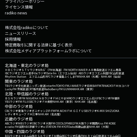
プライバシーポリシー
ライセンス情報
radiko news
株式会社radikoについて
ニュースリリース
採用情報
特定商取引に関する法律に基づく表示
株式会社メディアプラットフォームラボについて
北海道・東北のラジオ局
ＨＢＣラジオ
ＳＴＶラジオ
AIR-G'（FM北海道）
FM NORTH WAVE
ＲＡＢ青森放送
エフエム青森
IBCラジオ
エフエム岩手
tbcラジオ
Date fm（エフエム仙台）
ABSラジオ
エフエム秋田
YBC山形放送
Rhythm Station エフエム山形
RFCラジオ福島
ふくしまFM
NHK AM（札幌）
NHK AM（仙台）
関東のラジオ局
TBSラジオ
文化放送
ニッポン放送
interfm
TOKYO FM
J-WAVE
ラジオ日本
BAYFM78
NACK5
ＦＭヨコハマ
LuckyFM 茨城放送
CRT栃木放送
RadioBerry
FM GUNMA
NHK AM（東京）
北陸・甲信越のラジオ局
ＢＳＮラジオ
FM NIIGATA
ＫＮＢラジオ
ＦＭとやま
MROラジオ
エフエム石川
FBCラジオ
FM福井
YBSラジオ
FM FUJI
SBCラジオ
ＦＭ長野
NHK AM（東京）
NHK AM（名古屋）
中部のラジオ局
CBCラジオ
東海ラジオ
ぎふチャン
ZIP-FM
FM AICHI
ＦＭ ＧＩＦＵ
SBSラジオ
K-MIX SHIZUOKA
レディオキューブ ＦＭ三重
NHK AM（名古屋）
近畿のラジオ局
ABCラジオ
MBSラジオ
OBCラジオ大阪
FM COCOLO
FM802
FM大阪
ラジオ関西
Kiss FM KOBE
e-radio FM滋賀
KBS京都ラジオ
α-STATION FM KYOTO
wbs和歌山放送
NHK AM（大阪）
中国・四国のラジオ局
BSSラジオ
エフエム山陰
ＲＳＫラジオ
ＦＭ岡山
RCCラジオ
広島FM
ＫＲＹ山口放送
エフエム山口