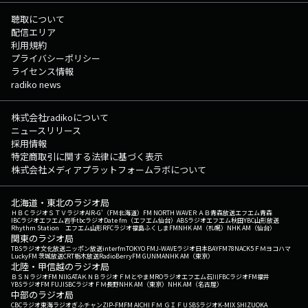
聴取について
配信エリア
利用規約
プライバシーポリシー
ライセンス情報
radiko news
株式会社radikoについて
ニュースリリース
採用情報
特定商取引に関する法律に基づく表示
株式会社メディアプラットフォームラボについて
北海道・東北のラジオ局
ＨＢＣラジオ
ＳＴＶラジオ
AIR-G'（FM北海道）
FM NORTH WAVE
ＲＡＢ青森放送
エフエム青森
IBCラジオ
エフエム岩手
tbcラジオ
Date fm（エフエム仙台）
ABSラジオ
エフエム秋田
YBC山形放送
Rhythm Station エフエム山形
RFCラジオ福島
ふくしまFM
NHK AM（札幌）
NHK AM（仙台）
関東のラジオ局
TBSラジオ
文化放送
ニッポン放送
interfm
TOKYO FM
J-WAVE
ラジオ日本
BAYFM78
NACK5
ＦＭヨコハマ
LuckyFM 茨城放送
CRT栃木放送
RadioBerry
FM GUNMA
NHK AM（東京）
北陸・甲信越のラジオ局
ＢＳＮラジオ
FM NIIGATA
ＫＮＢラジオ
ＦＭとやま
MROラジオ
エフエム石川
FBCラジオ
FM福井
YBSラジオ
FM FUJI
SBCラジオ
ＦＭ長野
NHK AM（東京）
NHK AM（名古屋）
中部のラジオ局
CBCラジオ
東海ラジオ
ぎふチャン
ZIP-FM
FM AICHI
ＦＭ ＧＩＦＵ
SBSラジオ
K-MIX SHIZUOKA