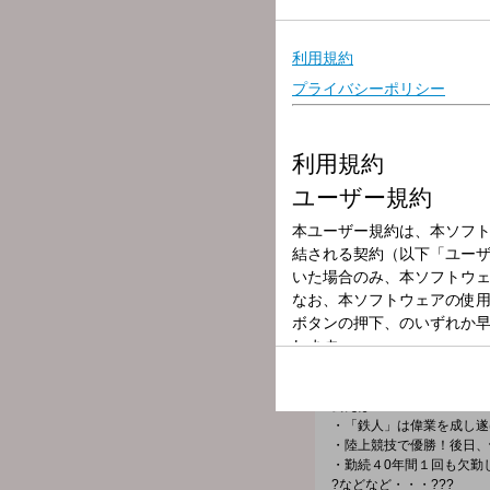
放送局
放送時間
2026年6月13日
番組名
Saturday Mor
Happyだんばらと小尾渚
週末の始まりの4時間を、
???今週6月13日のおび
「鉄人」
にまつわるロ
例えば！?
・「鉄人」は偉業を成し遂
・陸上競技で優勝！後日、
・勤続４0年間１回も欠勤
?などなど・・・???