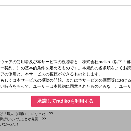
（土）10:00～12:00
ning Radio おびハピ！ Part2
沙が
のんび～りお届けします♪
ハピ！のテーマは、
ツレチハ♪
承諾してradikoを利用する
げ「銅人（銅像）」になった！??
骨折していたことが発覚！??
しなかった！