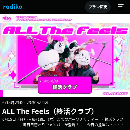
プラン変更
6/15
23:00-23:30
月
NACK5
ALL The Feels（終活クラブ）
6月15日（月）～ 6月18日（木）までのパーソナリティー - 終活クラブ
- 毎日日替わりでメンバーが登場！ 今日の担当は・・・少