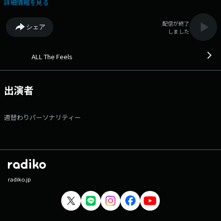
年あああああ 今回のプレイリストテーマ - IMPACT - お楽しみ
詳細情報を見る
に！?? - 番組説明 - 週替りのセレクターが導く、心揺さぶる音楽の時
間。 新たな出会いをシェアするプレイリストプログラム「ALL The
配信が終了
シェア
Feels」 各分野で活躍するミュージシャンや俳優、タレントや文化人
しました
が 様々なジャンルのおすすめ楽曲でNACK5の夜をプロデュースしま
す。 永遠のスタンダードナンバーや新たな出会いとなるようなナンバー
など、 幅広い世代に、時代を超えた楽曲たちをお届けします。 ♪番
ALL The Feels
組Xアカウントは_ @feels795 番組の感想は、ハッシュタグ_ #feels795
_を付けてポストして下さい！ 【メッセージフォーム】 フ
ォロリポキャンペーン 応募フォーム
出演者
週替わりパーソナリティー
radiko.jp