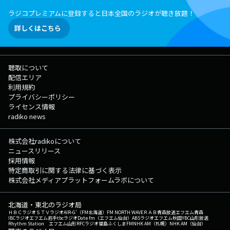
ラジコプレミアムに登録すると日本全国のラジオが聴き放題！
詳しくはこちら
聴取について
配信エリア
利用規約
プライバシーポリシー
ライセンス情報
radiko news
株式会社radikoについて
ニュースリリース
採用情報
特定商取引に関する法律に基づく表示
株式会社メディアプラットフォームラボについて
北海道・東北のラジオ局
ＨＢＣラジオ
ＳＴＶラジオ
AIR-G'（FM北海道）
FM NORTH WAVE
ＲＡＢ青森放送
エフエム青森
IBCラジオ
エフエム岩手
tbcラジオ
Date fm（エフエム仙台）
ABSラジオ
エフエム秋田
YBC山形放送
Rhythm Station エフエム山形
RFCラジオ福島
ふくしまFM
NHK AM（札幌）
NHK AM（仙台）