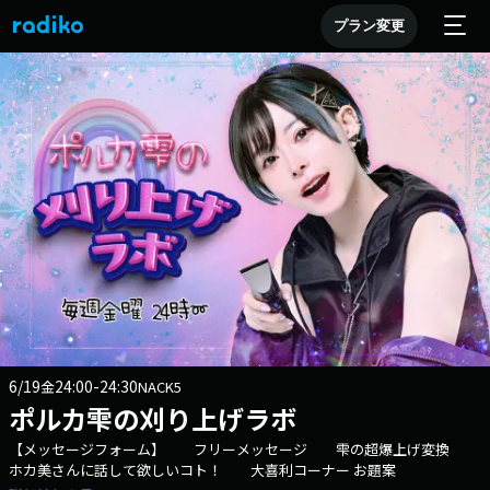
プラン変更
6/19
24:00-24:30
金
NACK5
ポルカ雫の刈り上げラボ
【メッセージフォーム】 フリーメッセージ 雫の超爆上げ変換
ホカ美さんに話して欲しいコト！ 大喜利コーナー お題案