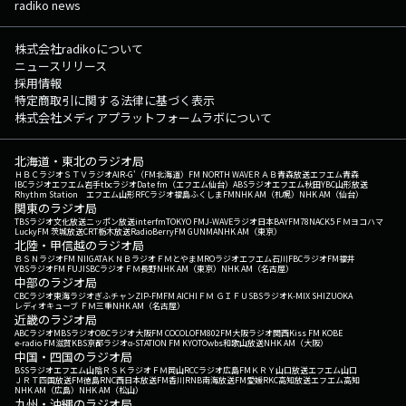
radiko news
株式会社radikoについて
ニュースリリース
採用情報
特定商取引に関する法律に基づく表示
株式会社メディアプラットフォームラボについて
北海道・東北のラジオ局
ＨＢＣラジオ
ＳＴＶラジオ
AIR-G'（FM北海道）
FM NORTH WAVE
ＲＡＢ青森放送
エフエム青森
IBCラジオ
エフエム岩手
tbcラジオ
Date fm（エフエム仙台）
ABSラジオ
エフエム秋田
YBC山形放送
Rhythm Station エフエム山形
RFCラジオ福島
ふくしまFM
NHK AM（札幌）
NHK AM（仙台）
関東のラジオ局
TBSラジオ
文化放送
ニッポン放送
interfm
TOKYO FM
J-WAVE
ラジオ日本
BAYFM78
NACK5
ＦＭヨコハマ
LuckyFM 茨城放送
CRT栃木放送
RadioBerry
FM GUNMA
NHK AM（東京）
北陸・甲信越のラジオ局
ＢＳＮラジオ
FM NIIGATA
ＫＮＢラジオ
ＦＭとやま
MROラジオ
エフエム石川
FBCラジオ
FM福井
YBSラジオ
FM FUJI
SBCラジオ
ＦＭ長野
NHK AM（東京）
NHK AM（名古屋）
中部のラジオ局
CBCラジオ
東海ラジオ
ぎふチャン
ZIP-FM
FM AICHI
ＦＭ ＧＩＦＵ
SBSラジオ
K-MIX SHIZUOKA
レディオキューブ ＦＭ三重
NHK AM（名古屋）
近畿のラジオ局
ABCラジオ
MBSラジオ
OBCラジオ大阪
FM COCOLO
FM802
FM大阪
ラジオ関西
Kiss FM KOBE
e-radio FM滋賀
KBS京都ラジオ
α-STATION FM KYOTO
wbs和歌山放送
NHK AM（大阪）
中国・四国のラジオ局
BSSラジオ
エフエム山陰
ＲＳＫラジオ
ＦＭ岡山
RCCラジオ
広島FM
ＫＲＹ山口放送
エフエム山口
ＪＲＴ四国放送
FM徳島
RNC西日本放送
FM香川
RNB南海放送
FM愛媛
RKC高知放送
エフエム高知
NHK AM（広島）
NHK AM（松山）
九州・沖縄のラジオ局