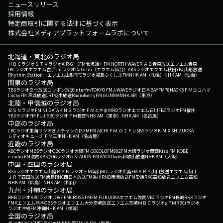
ニュースリリース
採用情報
特定商取引に関する法律に基づく表示
株式会社メディアプラットフォームラボについて
北海道・東北のラジオ局
ＨＢＣラジオ
ＳＴＶラジオ
AIR-G'（FM北海道）
FM NORTH WAVE
ＲＡＢ青森放送
エフエム青森
IBCラジオ
エフエム岩手
tbcラジオ
Date fm（エフエム仙台）
ABSラジオ
エフエム秋田
YBC山形放送
Rhythm Station エフエム山形
RFCラジオ福島
ふくしまFM
NHK AM（札幌）
NHK AM（仙台）
関東のラジオ局
TBSラジオ
文化放送
ニッポン放送
interfm
TOKYO FM
J-WAVE
ラジオ日本
BAYFM78
NACK5
ＦＭヨコハマ
LuckyFM 茨城放送
CRT栃木放送
RadioBerry
FM GUNMA
NHK AM（東京）
北陸・甲信越のラジオ局
ＢＳＮラジオ
FM NIIGATA
ＫＮＢラジオ
ＦＭとやま
MROラジオ
エフエム石川
FBCラジオ
FM福井
YBSラジオ
FM FUJI
SBCラジオ
ＦＭ長野
NHK AM（東京）
NHK AM（名古屋）
中部のラジオ局
CBCラジオ
東海ラジオ
ぎふチャン
ZIP-FM
FM AICHI
ＦＭ ＧＩＦＵ
SBSラジオ
K-MIX SHIZUOKA
レディオキューブ ＦＭ三重
NHK AM（名古屋）
近畿のラジオ局
ABCラジオ
MBSラジオ
OBCラジオ大阪
FM COCOLO
FM802
FM大阪
ラジオ関西
Kiss FM KOBE
e-radio FM滋賀
KBS京都ラジオ
α-STATION FM KYOTO
wbs和歌山放送
NHK AM（大阪）
中国・四国のラジオ局
BSSラジオ
エフエム山陰
ＲＳＫラジオ
ＦＭ岡山
RCCラジオ
広島FM
ＫＲＹ山口放送
エフエム山口
ＪＲＴ四国放送
FM徳島
RNC西日本放送
FM香川
RNB南海放送
FM愛媛
RKC高知放送
エフエム高知
NHK AM（広島）
NHK AM（松山）
九州・沖縄のラジオ局
RKBラジオ
KBCラジオ
LOVE FM
CROSS FM
FM FUKUOKA
エフエム佐賀
NBCラジオ
FM長崎
RKKラジオ
FMKエフエム熊本
OBSラジオ
エフエム大分
宮崎放送
エフエム宮崎
ＭＢＣラジオ
μＦＭ
RBCiラジオ
ラジオ沖縄
FM沖縄
NHK AM（福岡）
全国のラジオ局