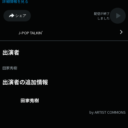
編。 【メッセージフォーム】 J-POP TALKIN'
詳細情報を見る
配信が終了
シェア
しました
J-POP TALKIN'
出演者
田家秀樹
出演者の追加情報
田家秀樹
by ARTIST COMMONS