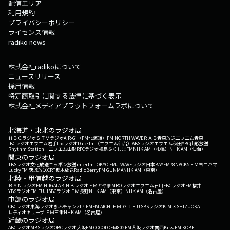
配信エリア
利用規約
プライバシーポリシー
ライセンス情報
radiko news
株式会社radikoについて
ニュースリリース
採用情報
特定商取引に関する法律に基づく表示
株式会社メディアプラットフォームラボについて
北海道・東北のラジオ局
ＨＢＣラジオ
ＳＴＶラジオ
AIR-G'（FM北海道）
FM NORTH WAVE
ＲＡＢ青森放送
エフエム青森
IBCラジオ
エフエム岩手
tbcラジオ
Date fm（エフエム仙台）
ABSラジオ
エフエム秋田
YBC山形放送
Rhythm Station エフエム山形
RFCラジオ福島
ふくしまFM
NHK AM（札幌）
NHK AM（仙台）
関東のラジオ局
TBSラジオ
文化放送
ニッポン放送
interfm
TOKYO FM
J-WAVE
ラジオ日本
BAYFM78
NACK5
ＦＭヨコハマ
LuckyFM 茨城放送
CRT栃木放送
RadioBerry
FM GUNMA
NHK AM（東京）
北陸・甲信越のラジオ局
ＢＳＮラジオ
FM NIIGATA
ＫＮＢラジオ
ＦＭとやま
MROラジオ
エフエム石川
FBCラジオ
FM福井
YBSラジオ
FM FUJI
SBCラジオ
ＦＭ長野
NHK AM（東京）
NHK AM（名古屋）
中部のラジオ局
CBCラジオ
東海ラジオ
ぎふチャン
ZIP-FM
FM AICHI
ＦＭ ＧＩＦＵ
SBSラジオ
K-MIX SHIZUOKA
レディオキューブ ＦＭ三重
NHK AM（名古屋）
近畿のラジオ局
ABCラジオ
MBSラジオ
OBCラジオ大阪
FM COCOLO
FM802
FM大阪
ラジオ関西
Kiss FM KOBE