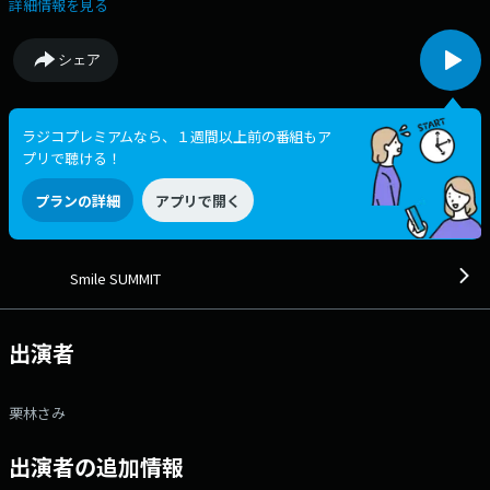
で1名に クイズ専用ステッカーをプレゼント！ ▼9:10 採れた
詳細情報を見る
ての話題を取りそろえた【Smile MARKET】 ▽10:10 【妄想！スマ
サミツアーズ】 ラジオをお聴きのあなたとスマサミツアーズ看板プラ
シェア
ンナーの栗林さみが一緒に スマイル溢れる極上の旅行プランを作って
いく妄想旅行コーナー。 7月の旅の舞台は「北海道」 現在、
北海道 稚内周辺のおすすめグルメスポットを募集中！ ▼10:40
【AXA presents Smile Leader ～あの日の決断、その先の笑顔～】 毎
ラジコプレミアムなら、１週間以上前の番組もア
週１つの企業をピックアップ！ 経営者や社員の方を通して、会社のスト
プリで聴ける！
ーリーやターニングポイント、そこで働く人達のリアルな“今”を４日間に
わけてお届けします。 出演：渡邉美穂 ▽11:00 今日これ
プランの詳細
アプリで開く
を食べると運気がアップする！ 占いコーナー【Lucky Lunch】 テ
ーマ：金運 ▼11:10 今押さえておくべき「笑顔のタネ」を勉強
する 【SMILE LEARNING】 今週のテーマ：害虫 ▽12:10
リスナーの皆さんと気になる話題を語り合う 【THE SUMMIT
Smile SUMMIT
TALK】 議題は10時ごろに発表！ ◎番組Xのアカウントは・・・
【@smilesummit795】 ハッシュタグ【#smile795】を付けてポストし
て下さい！ ●今日もみんなで笑顔の頂点を目指しましょう！●
出演者
【メッセージフォーム】 今日のテーマ【メロン VS スイカ】 換気
リクエスト 月曜日：【テレフォン】クリヒントン！ ～イガントいって
みよ～ 月曜日：私の人生の"一行格言"ファイル 月曜日：フライン
栗林さみ
グガーデン「爆ハンサミット」 月曜日：【参加型ロケ企画】リスナー
のあなたと一緒に行く！フライングガーデン！ 火曜日：【スマサミ ギ
ルド投書箱】～お悩み&解決報告募集中～ 火曜日：【スマサミ ギルド
出演者の追加情報
投書箱】～今年こそは海で黄昏れたい あやちゃんのママ様～ 火曜日：