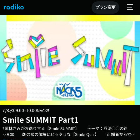
プラン変更
7/8
09:00-10:00
水
NACK5
Smile SUMMIT Part1
?栗林さみがお送りする【Smile SUMMIT】 テーマ：忍法○○の術
▽9:00 朝の頭の体操にピッタリな【Smile Quiz】 正解者から抽選