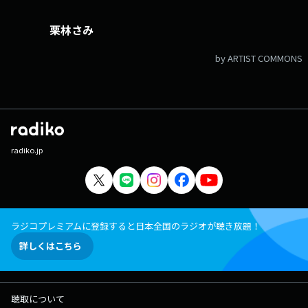
Smile Walker 水曜日：妄想！スマサミツアーズ 水曜日：スマカ
ジ！ 木曜日：【週刊サミーマガジン】特集テーマ！求む！！ 木曜
栗林さみ
日：【週刊サミーマガジン】パソコンのキーボードにつて 木曜日：
Smile For You 木曜日：【今更告白同好会】言わなきゃよかった一
言！！ 木曜日：【弁護士法人・響 presents島田秀平と古藤由佳のこ
by ARTIST COMMONS
んな法律知っ手相】 栗林さみ、あなたのお店に行きます！！ ふつ
おた
radiko.jp
ラジコプレミアムに登録すると日本全国のラジオが聴き放題！
詳しくはこちら
聴取について