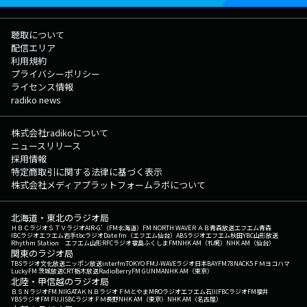
聴取について
配信エリア
利用規約
プライバシーポリシー
ライセンス情報
radiko news
株式会社radikoについて
ニュースリリース
採用情報
特定商取引に関する法律に基づく表示
株式会社メディアプラットフォームラボについて
北海道・東北のラジオ局
ＨＢＣラジオ
ＳＴＶラジオ
AIR-G'（FM北海道）
FM NORTH WAVE
ＲＡＢ青森放送
エフエム青森
IBCラジオ
エフエム岩手
tbcラジオ
Date fm（エフエム仙台）
ABSラジオ
エフエム秋田
YBC山形放送
Rhythm Station エフエム山形
RFCラジオ福島
ふくしまFM
NHK AM（札幌）
NHK AM（仙台）
関東のラジオ局
TBSラジオ
文化放送
ニッポン放送
interfm
TOKYO FM
J-WAVE
ラジオ日本
BAYFM78
NACK5
ＦＭヨコハマ
LuckyFM 茨城放送
CRT栃木放送
RadioBerry
FM GUNMA
NHK AM（東京）
北陸・甲信越のラジオ局
ＢＳＮラジオ
FM NIIGATA
ＫＮＢラジオ
ＦＭとやま
MROラジオ
エフエム石川
FBCラジオ
FM福井
YBSラジオ
FM FUJI
SBCラジオ
ＦＭ長野
NHK AM（東京）
NHK AM（名古屋）