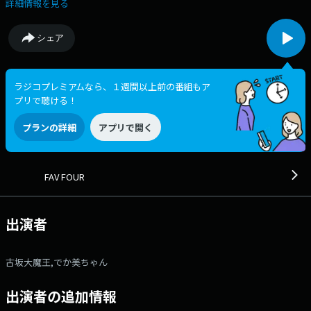
の回りで起きた出来事。 気になっている事など、何でもOK！
詳細情報を見る
▽FAVs SDGs 今、何かと耳にする「SDGs」について 『正しく学び・
楽しく笑う』コーナー ▼笛！ リコーダーを「古坂さんがテキトーに
シェア
吹いて」 そのメロディに、「言葉を乗せてもらう」というコーナ
ー！ ▼LUVandSOUL KENTAのなつかしパーキング 夜もお仕事お疲
れさまです！ なつかしい思い出話と、 なつかしいあの曲で、 ちょっ
とリラックスしませんか？！ ▼でか美の「○」！ 「も」から始まる
ラジコプレミアムなら、１週間以上前の番組もア
でか美ちゃんの イメージや噂、目撃情報などを送ってください！
プリで聴ける！
◆9:30～ 「佐々木李子のリコサカ！」 今夜のテーマは… 【拍手しよ
う！自分に！】 ◆10:15～ 今夜のゲストは「LiSAさん」がご登
プランの詳細
アプリで開く
場！ 番組Xのアカウントは【@fav795】 ポストする時は、ハッシュ
タグ【#fav795】を付けてつぶやいて下さい！ 【メッセージフォ
ーム】 【笛！】 ふつおた 略！ でか美の「〇」 佐々木
李子のリコサカ！ ゲスト
FAV FOUR
出演者
古坂大魔王,でか美ちゃん
出演者の追加情報