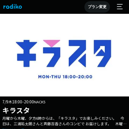
プラン変更
7/9
18:00-20:00
木
NACK5
キラスタ
月曜から木曜、夕方6時からは、「キラスタ」でお楽しみください。 今
日は、三浦祐太朗さんと斉藤百香さんのコンビで お届けします。 木曜日