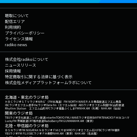
聴取について
配信エリア
利用規約
プライバシーポリシー
ライセンス情報
radiko news
株式会社radikoについて
ニュースリリース
採用情報
特定商取引に関する法律に基づく表示
株式会社メディアプラットフォームラボについて
北海道・東北のラジオ局
ＨＢＣラジオ
ＳＴＶラジオ
AIR-G'（FM北海道）
FM NORTH WAVE
ＲＡＢ青森放送
エフエム青森
IBCラジオ
エフエム岩手
tbcラジオ
Date fm（エフエム仙台）
ABSラジオ
エフエム秋田
YBC山形放送
Rhythm Station エフエム山形
RFCラジオ福島
ふくしまFM
NHK AM（札幌）
NHK AM（仙台）
関東のラジオ局
TBSラジオ
文化放送
ニッポン放送
interfm
TOKYO FM
J-WAVE
ラジオ日本
BAYFM78
NACK5
ＦＭヨコハマ
LuckyFM 茨城放送
CRT栃木放送
RadioBerry
FM GUNMA
NHK AM（東京）
北陸・甲信越のラジオ局
ＢＳＮラジオ
FM NIIGATA
ＫＮＢラジオ
ＦＭとやま
MROラジオ
エフエム石川
FBCラジオ
FM福井
YBSラジオ
FM FUJI
SBCラジオ
ＦＭ長野
NHK AM（東京）
NHK AM（名古屋）