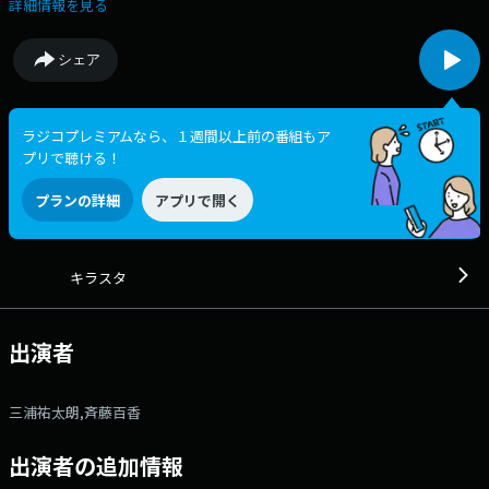
はアニメ色 濃いめでオンエア中。 木曜限定コーナー「ちょっと いま
詳細情報を見る
から とんでん こばなし」では、 「北海道生まれ 和食処とんでん」の魅
力や新メニューを ご紹介しています。 そして7時台には、声優の広瀬
シェア
裕也さんがゲスト出演します。 また、キラスタでは、メッセージと、
Xの投稿を募集中。 メッセージはキラスタの番組ページから、 Xは ＃
キラスタ です。 【メッセージフォーム】 番組へのメッセー
ジ 聞いてよ 酒井くん！（月曜コーナー） 真っ赤っかデータベース
ラジコプレミアムなら、１週間以上前の番組もア
（火曜コーナー） バカジェクトX ～挑戦したバカたち～（火曜コーナ
プリで聴ける！
ー） あつまれ ハッピーなやつ（火曜コーナー） MY家庭用語大辞
典（火曜コーナー） 生きとったんかワレ（火曜コーナー） 【ちょ
プランの詳細
アプリで開く
っと いまから とんでん こばなし】（木曜コーナー）
キラスタ
出演者
三浦祐太朗,斉藤百香
出演者の追加情報