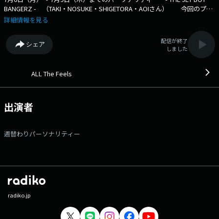
BANGERZ - （TAKI・NOSUKE・SHIGETORA・AOIさん） 今回のプレ
イリストテーマ - FIRST STAGE by NOSUKE - 番組の核となるのは、
詳細情報を見る
テーマに沿った5曲のプレイリスト。 毎日、登場コンビを変えてお届け
します！ 【プレイリストテーマ / 登場メンバー】 7/6（月）
配信が終了
シェア
Memory by TAKI（進行：TAKI ＆ NOSUKE ） 7/7（火） Heart by
しました
SHIGETORA （進行：SHIGETORA & TAKI ） 7/8（水） Dream by AOI
（進行：AOI & SHIGETORA ） 7/9（木） FIRST STAGE by NOSUKE （進
行：NOSUKE & AOI ） お楽しみに！?? - 番組説明 - 週替りのセレ
ALL The Feels
クターが導く、心揺さぶる音楽の時間。 新たな出会いをシェアするプレ
イリストプログラム「ALL The Feels」 各分野で活躍するミュージシ
ャンや俳優、タレントや文化人が 様々なジャンルのおすすめ楽曲で
出演者
NACK5の夜をプロデュースします。 永遠のスタンダードナンバーや新た
な出会いとなるようなナンバーなど、 幅広い世代に、時代を超えた楽曲
たちをお届けします。 ♪番組Xアカウントは_ @feels795 番組の感想
週替わりパーソナリティー
は、ハッシュタグ_ #feels795 _を付けてポストして下さい！！ 【メ
ッセージフォーム】 フォロリポキャンペーン 応募フォーム
radiko.jp