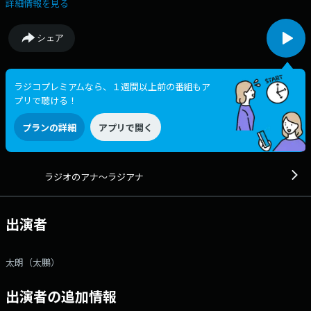
ー！スポーツの話しようぜ！」 自分が好きなスポーツや過去にやって
詳細情報を見る
いたスポーツの おススメポイントや好きなポイント、魅力、思い出など
を送ってきてください！ ・・・ 【テーマメッセージ限定】 抜
シェア
き打ちで太朗がメッセージに対してダメ出しや添削を行います。 ダメ出
し希望の方はチェックボックスにチェックをいれてください。 抜き打ち
なのでいつダメ出しコーナーをやるかは分かりません。 結構キツめに言
われる可能性があるので 覚悟がある方だけチェックしてください。 ダ
ラジコプレミアムなら、１週間以上前の番組もア
メ出しされた場合のクレームは受け付けません。 ・・・ 2時台は
プリで聴ける！
ゲストコーナー！ 今週は4人組ロックバンド・帰りの会を ゲストに
お迎えします！ ゲストへのメッセージもお待ちしてま
プランの詳細
アプリで開く
す！ ・・・ レギュラーコーナー！ ▼1時15分＜ラジアナ木曜
的おススメ音楽流したろう！＞ 太朗と番組ディレクターが週替わり
で おススメのアーティストをピックアップ！ 今週は木曜ディレクター
のおススメアーティストを紹介します！ ▼1時40分 2人組バン
ラジオのアナ～ラジアナ
ド・板歯目がパーソナリティーを務める、 ＜板歯目のラジオ ～”いたは
め”ではございません～＞！ ▼2時40分 ラジアナ木曜公認の食事時
間！ 日本で唯一のウノ芸人・ウノ山本がパーソナリティーを務める ＜
出演者
ウノ山本 ミッドナイトでろんず＞！ ▼3時10分頃 ＜HIGH HOPES
＞ ラジアナが注目する若手バンドによる番組！ 木曜日は2MCミクス
チャー・ロック・デュオ・EMNWが担当です！ ▼3時40分頃 ＜知らん
太朗（太鵬）
がな！＞ 太朗が思わず知らんがな！と突っ込んでしまうような メッ
セージを送ってきてください！ ※1～2行の短めのメッセージでお願い
します。 ▼4時＜アリガトウレイジ＞ 普段、素直に言えない誰か
出演者の追加情報
や何かへの感謝の気持ちを アウトレイジ風(馬鹿野郎、この野郎などヤ