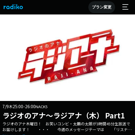
プラン変更
7/9
25:00-26:00
木
NACK5
ラジオのアナ～ラジアナ（木） Part1
ラジオのアナ木曜日！ お笑いコンビ・太鵬の太朗が3時間45分生放送で
お届けします！ ・・・ 今週のメッセージテーマは 「リスナ