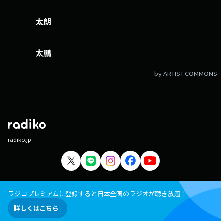
〇ザ口調)の セリフで送ってきてください！太朗が読み上げます！
▼4時20分頃＜やだわえいきちの成り上がり＞ 皆さんが「嫌だわ～」
太朗
とテンションが成り下がってしまった エピソードを送ってきてくださ
い！ 最終的にやだわえいきちがそんなネガティブをすべてすてちまいま
す！ 【メッセージフォーム】 メッセージテーマ フリーメ
ッセージ ゲストへのメッセージ 知らんがな！ アリガトウレイ
太鵬
ジ お前も太朗人形にしてやろうか！ 【HIGH HOPES(木)】EMNWへ
のメッセージ
by ARTIST COMMONS
radiko.jp
ラジコプレミアムに登録すると日本全国のラジオが聴き放題！
詳しくはこちら