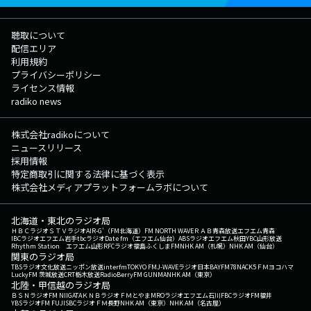
聴取について
配信エリア
利用規約
プライバシーポリシー
ライセンス情報
radiko news
株式会社radikoについて
ニュースリリース
採用情報
特定商取引に関する法律に基づく表示
株式会社メディアプラットフォームラボについて
北海道・東北のラジオ局
ＨＢＣラジオ
ＳＴＶラジオ
AIR-G'（FM北海道）
FM NORTH WAVE
ＲＡＢ青森放送
エフエム青森
IBCラジオ
エフエム岩手
tbcラジオ
Date fm（エフエム仙台）
ABSラジオ
エフエム秋田
YBC山形放送
Rhythm Station エフエム山形
RFCラジオ福島
ふくしまFM
NHK AM（札幌）
NHK AM（仙台）
関東のラジオ局
TBSラジオ
文化放送
ニッポン放送
interfm
TOKYO FM
J-WAVE
ラジオ日本
BAYFM78
NACK5
ＦＭヨコハマ
LuckyFM 茨城放送
CRT栃木放送
RadioBerry
FM GUNMA
NHK AM（東京）
北陸・甲信越のラジオ局
ＢＳＮラジオ
FM NIIGATA
ＫＮＢラジオ
ＦＭとやま
MROラジオ
エフエム石川
FBCラジオ
FM福井
YBSラジオ
FM FUJI
SBCラジオ
ＦＭ長野
NHK AM（東京）
NHK AM（名古屋）