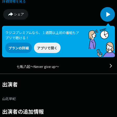
番組「ぷいラジ」メッセージフォーム 【ぷいラジ】さきさまに教えた
詳細情報を見る
い知識 さきさまへのふつおた
シェア
ラジコプレミアムなら、１週間以上前の番組もア
プリで聴ける！
プランの詳細
アプリで開く
七転八起〜Never give up〜
出演者
山北早紀
出演者の追加情報