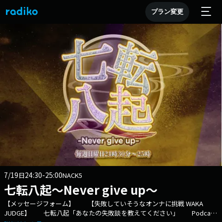
プラン変更
7/19
24:30-25:00
日
NACK5
七転八起～Never give up～
【メッセージフォーム】 【失敗していそうなオンナに挑戦 WAKA
JUDGE】 七転八起「あなたの失敗談を教えてください」 Podcast