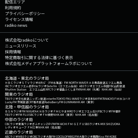
配信エリア
利用規約
プライバシーポリシー
ライセンス情報
radiko news
株式会社radikoについて
ニュースリリース
採用情報
特定商取引に関する法律に基づく表示
株式会社メディアプラットフォームラボについて
北海道・東北のラジオ局
ＨＢＣラジオ
ＳＴＶラジオ
AIR-G'（FM北海道）
FM NORTH WAVE
ＲＡＢ青森放送
エフエム青森
IBCラジオ
エフエム岩手
tbcラジオ
Date fm（エフエム仙台）
ABSラジオ
エフエム秋田
YBC山形放送
Rhythm Station エフエム山形
RFCラジオ福島
ふくしまFM
NHK AM（札幌）
NHK AM（仙台）
関東のラジオ局
TBSラジオ
文化放送
ニッポン放送
interfm
TOKYO FM
J-WAVE
ラジオ日本
BAYFM78
NACK5
ＦＭヨコハマ
LuckyFM 茨城放送
CRT栃木放送
RadioBerry
FM GUNMA
NHK AM（東京）
北陸・甲信越のラジオ局
ＢＳＮラジオ
FM NIIGATA
ＫＮＢラジオ
ＦＭとやま
MROラジオ
エフエム石川
FBCラジオ
FM福井
YBSラジオ
FM FUJI
SBCラジオ
ＦＭ長野
NHK AM（東京）
NHK AM（名古屋）
中部のラジオ局
CBCラジオ
東海ラジオ
ぎふチャン
ZIP-FM
FM AICHI
ＦＭ ＧＩＦＵ
SBSラジオ
K-MIX SHIZUOKA
レディオキューブ ＦＭ三重
NHK AM（名古屋）
近畿のラジオ局
ABCラジオ
MBSラジオ
OBCラジオ大阪
FM COCOLO
FM802
FM大阪
ラジオ関西
Kiss FM KOBE