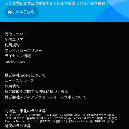
ラジコプレミアムに登録すると日本全国のラジオが聴き放題！
詳しくはこちら
聴取について
配信エリア
利用規約
プライバシーポリシー
ライセンス情報
radiko news
株式会社radikoについて
ニュースリリース
採用情報
特定商取引に関する法律に基づく表示
株式会社メディアプラットフォームラボについて
北海道・東北のラジオ局
ＨＢＣラジオ
ＳＴＶラジオ
AIR-G'（FM北海道）
FM NORTH WAVE
ＲＡＢ青森放送
エフエム青森
IBCラジオ
エフエム岩手
tbcラジオ
Date fm（エフエム仙台）
ABSラジオ
エフエム秋田
YBC山形放送
Rhythm Station エフエム山形
RFCラジオ福島
ふくしまFM
NHK AM（札幌）
NHK AM（仙台）
関東のラジオ局