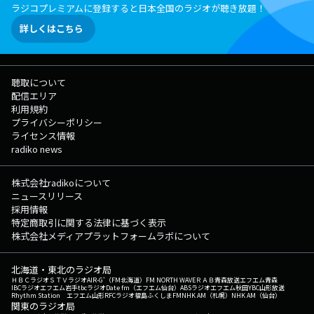
ラジコプレミアムに登録すると日本全国のラジオが聴き放題！
詳しくはこちら
聴取について
配信エリア
利用規約
プライバシーポリシー
ライセンス情報
radiko news
株式会社radikoについて
ニュースリリース
採用情報
特定商取引に関する法律に基づく表示
株式会社メディアプラットフォームラボについて
北海道・東北のラジオ局
ＨＢＣラジオ
ＳＴＶラジオ
AIR-G'（FM北海道）
FM NORTH WAVE
ＲＡＢ青森放送
エフエム青森
IBCラジオ
エフエム岩手
tbcラジオ
Date fm（エフエム仙台）
ABSラジオ
エフエム秋田
YBC山形放送
Rhythm Station エフエム山形
RFCラジオ福島
ふくしまFM
NHK AM（札幌）
NHK AM（仙台）
関東のラジオ局