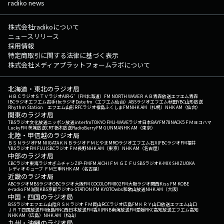
radiko news
株式会社radikoについて
ニュースリリース
採用情報
特定商取引に関する法律に基づく表示
株式会社メディアプラットフォームラボについて
北海道・東北のラジオ局
ＨＢＣラジオ
ＳＴＶラジオ
AIR-G'（FM北海道）
FM NORTH WAVE
ＲＡＢ青森放送
エフエム青森
IBCラジオ
エフエム岩手
tbcラジオ
Date fm（エフエム仙台）
ABSラジオ
エフエム秋田
YBC山形放送
Rhythm Station エフエム山形
RFCラジオ福島
ふくしまFM
NHK AM（札幌）
NHK AM（仙台）
関東のラジオ局
TBSラジオ
文化放送
ニッポン放送
interfm
TOKYO FM
J-WAVE
ラジオ日本
BAYFM78
NACK5
ＦＭヨコハマ
LuckyFM 茨城放送
CRT栃木放送
RadioBerry
FM GUNMA
NHK AM（東京）
北陸・甲信越のラジオ局
ＢＳＮラジオ
FM NIIGATA
ＫＮＢラジオ
ＦＭとやま
MROラジオ
エフエム石川
FBCラジオ
FM福井
YBSラジオ
FM FUJI
SBCラジオ
ＦＭ長野
NHK AM（東京）
NHK AM（名古屋）
中部のラジオ局
CBCラジオ
東海ラジオ
ぎふチャン
ZIP-FM
FM AICHI
ＦＭ ＧＩＦＵ
SBSラジオ
K-MIX SHIZUOKA
レディオキューブ ＦＭ三重
NHK AM（名古屋）
近畿のラジオ局
ABCラジオ
MBSラジオ
OBCラジオ大阪
FM COCOLO
FM802
FM大阪
ラジオ関西
Kiss FM KOBE
e-radio FM滋賀
KBS京都ラジオ
α-STATION FM KYOTO
wbs和歌山放送
NHK AM（大阪）
中国・四国のラジオ局
BSSラジオ
エフエム山陰
ＲＳＫラジオ
ＦＭ岡山
RCCラジオ
広島FM
ＫＲＹ山口放送
エフエム山口
ＪＲＴ四国放送
FM徳島
RNC西日本放送
FM香川
RNB南海放送
FM愛媛
RKC高知放送
エフエム高知
NHK AM（広島）
NHK AM（松山）
九州・沖縄のラジオ局