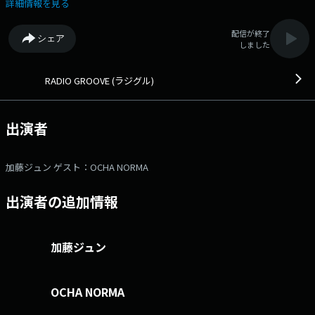
https://radiko.jp/mobile/r_seasons/10003411 ▼▽メッセージは、番
詳細情報を見る
組公式LINEから！▽▼ https://bit.ly/RADIOGROOVE_LINE19時30分から
は「先輩ゲスト」からのメッセージを紹介！ 今日、部員のみんなにメッ
配信が終了
シェア
セージをくれたのは、アイドルグループ 「OCHA NORMA」の「広本 瑠
しました
璃」さんと「筒井 澪心」さんです！ どんなメッセージをくれたのか！？
お楽しみに！！ 19:15～「 タイムライン 」 今日一日の音楽ニュースを
ピックアップして紹介！ 19:30～「 ゲストコーナー 」 アーティスト
RADIO GROOVE (ラジグル)
の先輩ゲストが登場するよ！ twitterハッシュタグは「#ラジグ
ル」 twitterアカウントは「@radioGroove825」
出演者
加藤ジュン ゲスト：OCHA NORMA
出演者の追加情報
加藤ジュン
OCHA NORMA