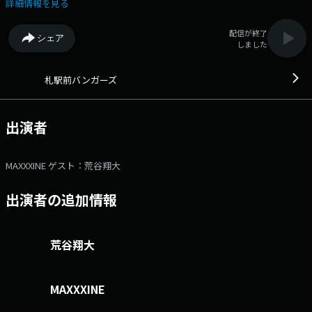
ェアする3時間。 COCONO SUSUKINO「MID.α STUDIO」にて公開生放
詳細情報を見る
送中！ ★公式LINEはこちら https://lin.ee/08CxbIr▼17:42-17:52
『POP SOURCE』 街で話題のポップカルチャーにフォーカス！
配信が終了
シェア
▼18:00-18:15 『BANGERS 15』 MAXXXINEによる15分間のショート
しました
DJMIX ▼18:20-18:40 『ゲストコーナー』 ここでしか聴けないアーテ
ィストトークをお届け。 ▼18:45-18:55 『MID.α presents Auto
Stories』 グジュアリーなドライブライフを盛り上げる、心が躍るグッ
札駅前バンガーズ
ドミュージックとともに、心が躍る一台をピックアップ。 ▼19:00-
19:10 『Self Love Thing』 アーティストにとっての「自分らしさ」を
通して、あなたの「自分らしさ」を応援。 ▼19:15-19:32 『札駅前バ
出演者
ンガーズ研究所』 様々な音楽カルチャーを深掘り！ ▼19:32-19:39
『MAXXXINE’S BANGER』 R&B/HIPHOP DJのマクシーンがバンガー（＝
イケてる曲）を紹介！ 【サッポロビール】 twitterハッシュタグは
MAXXXINE ゲスト：荒谷翔大
「#札バ」 twitterアカウントは「@SBZ_NORTH」
出演者の追加情報
荒谷翔大
MAXXXINE