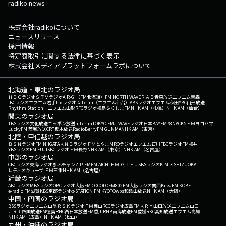
radiko news
株式会社radikoについて
ニュースリリース
採用情報
特定商取引に関する法律に基づく表示
株式会社メディアプラットフォームラボについて
北海道・東北のラジオ局
ＨＢＣラジオ
ＳＴＶラジオ
AIR-G'（FM北海道）
FM NORTH WAVE
ＲＡＢ青森放送
エフエム青森
IBCラジオ
エフエム岩手
tbcラジオ
Date fm（エフエム仙台）
ABSラジオ
エフエム秋田
YBC山形放送
Rhythm Station エフエム山形
RFCラジオ福島
ふくしまFM
NHK AM（札幌）
NHK AM（仙台）
関東のラジオ局
TBSラジオ
文化放送
ニッポン放送
interfm
TOKYO FM
J-WAVE
ラジオ日本
BAYFM78
NACK5
ＦＭヨコハマ
LuckyFM 茨城放送
CRT栃木放送
RadioBerry
FM GUNMA
NHK AM（東京）
北陸・甲信越のラジオ局
ＢＳＮラジオ
FM NIIGATA
ＫＮＢラジオ
ＦＭとやま
MROラジオ
エフエム石川
FBCラジオ
FM福井
YBSラジオ
FM FUJI
SBCラジオ
ＦＭ長野
NHK AM（東京）
NHK AM（名古屋）
中部のラジオ局
CBCラジオ
東海ラジオ
ぎふチャン
ZIP-FM
FM AICHI
ＦＭ ＧＩＦＵ
SBSラジオ
K-MIX SHIZUOKA
レディオキューブ ＦＭ三重
NHK AM（名古屋）
近畿のラジオ局
ABCラジオ
MBSラジオ
OBCラジオ大阪
FM COCOLO
FM802
FM大阪
ラジオ関西
Kiss FM KOBE
e-radio FM滋賀
KBS京都ラジオ
α-STATION FM KYOTO
wbs和歌山放送
NHK AM（大阪）
中国・四国のラジオ局
BSSラジオ
エフエム山陰
ＲＳＫラジオ
ＦＭ岡山
RCCラジオ
広島FM
ＫＲＹ山口放送
エフエム山口
ＪＲＴ四国放送
FM徳島
RNC西日本放送
FM香川
RNB南海放送
FM愛媛
RKC高知放送
エフエム高知
NHK AM（広島）
NHK AM（松山）
九州・沖縄のラジオ局