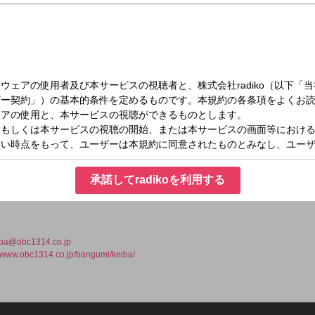
（日）13:00～15:00
ィック競馬
承諾してradikoを利用する
iba@obc1314.co.jp
//www.obc1314.co.jp/bangumi/keiba/