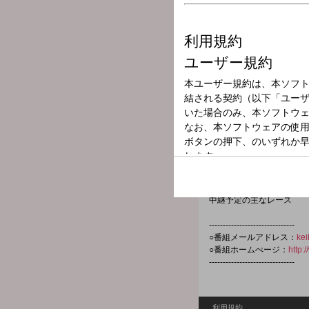
放送局
放送時間
2024年3月17日
番組名
OBC ドラマテ
日曜競馬完全中継
中継予定の主なレース
-------------------------------
○番組メールアドレス：
ke
○番組ホームぺージ：
http:
-------------------------------
利用規約