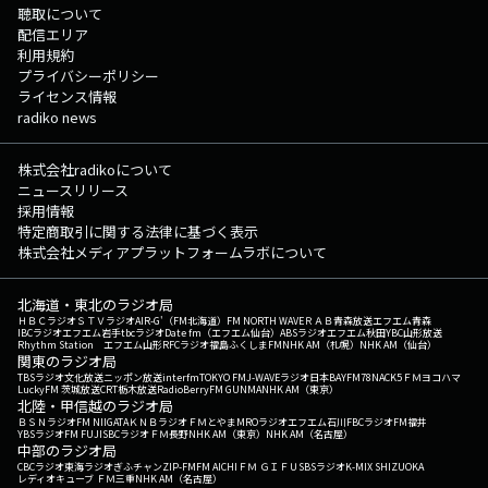
聴取について
配信エリア
利用規約
プライバシーポリシー
ライセンス情報
radiko news
株式会社radikoについて
ニュースリリース
採用情報
特定商取引に関する法律に基づく表示
株式会社メディアプラットフォームラボについて
北海道・東北のラジオ局
ＨＢＣラジオ
ＳＴＶラジオ
AIR-G'（FM北海道）
FM NORTH WAVE
ＲＡＢ青森放送
エフエム青森
IBCラジオ
エフエム岩手
tbcラジオ
Date fm（エフエム仙台）
ABSラジオ
エフエム秋田
YBC山形放送
Rhythm Station エフエム山形
RFCラジオ福島
ふくしまFM
NHK AM（札幌）
NHK AM（仙台）
関東のラジオ局
TBSラジオ
文化放送
ニッポン放送
interfm
TOKYO FM
J-WAVE
ラジオ日本
BAYFM78
NACK5
ＦＭヨコハマ
LuckyFM 茨城放送
CRT栃木放送
RadioBerry
FM GUNMA
NHK AM（東京）
北陸・甲信越のラジオ局
ＢＳＮラジオ
FM NIIGATA
ＫＮＢラジオ
ＦＭとやま
MROラジオ
エフエム石川
FBCラジオ
FM福井
YBSラジオ
FM FUJI
SBCラジオ
ＦＭ長野
NHK AM（東京）
NHK AM（名古屋）
中部のラジオ局
CBCラジオ
東海ラジオ
ぎふチャン
ZIP-FM
FM AICHI
ＦＭ ＧＩＦＵ
SBSラジオ
K-MIX SHIZUOKA
レディオキューブ ＦＭ三重
NHK AM（名古屋）