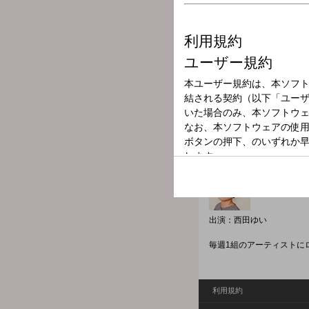
放送局
放送時間
2024年7月27日
番組名
Lock on Music!
出演：西田ゆい
毎週1組のアーティストに
利用規約