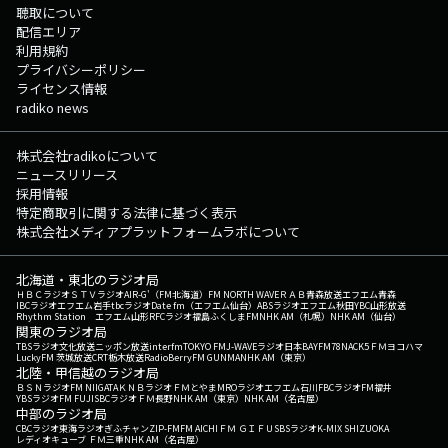
聴取について
配信エリア
利用規約
プライバシーポリシー
ライセンス情報
radiko news
株式会社radikoについて
ニュースリリース
採用情報
特定商取引に関する法律に基づく表示
株式会社メディアプラットフォームラボについて
北海道・東北のラジオ局
ＨＢＣラジオ
ＳＴＶラジオ
AIR-G'（FM北海道）
FM NORTH WAVE
ＲＡＢ青森放送
エフエム青森
IBCラジオ
エフエム岩手
tbcラジオ
Date fm（エフエム仙台）
ABSラジオ
エフエム秋田
YBC山形放送
Rhythm Station エフエム山形
RFCラジオ福島
ふくしまFM
NHK AM（札幌）
NHK AM（仙台）
関東のラジオ局
TBSラジオ
文化放送
ニッポン放送
interfm
TOKYO FM
J-WAVE
ラジオ日本
BAYFM78
NACK5
ＦＭヨコハマ
LuckyFM 茨城放送
CRT栃木放送
RadioBerry
FM GUNMA
NHK AM（東京）
北陸・甲信越のラジオ局
ＢＳＮラジオ
FM NIIGATA
ＫＮＢラジオ
ＦＭとやま
MROラジオ
エフエム石川
FBCラジオ
FM福井
YBSラジオ
FM FUJI
SBCラジオ
ＦＭ長野
NHK AM（東京）
NHK AM（名古屋）
中部のラジオ局
CBCラジオ
東海ラジオ
ぎふチャン
ZIP-FM
FM AICHI
ＦＭ ＧＩＦＵ
SBSラジオ
K-MIX SHIZUOKA
レディオキューブ ＦＭ三重
NHK AM（名古屋）