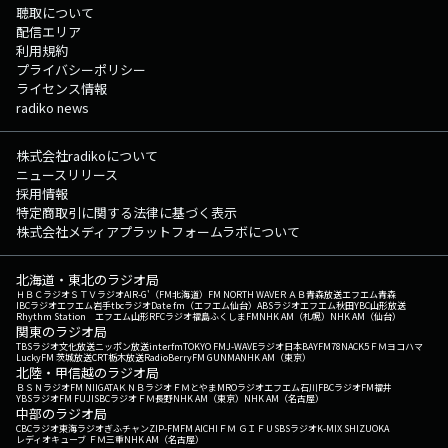
聴取について
配信エリア
利用規約
プライバシーポリシー
ライセンス情報
radiko news
株式会社radikoについて
ニュースリリース
採用情報
特定商取引に関する法律に基づく表示
株式会社メディアプラットフォームラボについて
北海道・東北のラジオ局
ＨＢＣラジオ
ＳＴＶラジオ
AIR-G'（FM北海道）
FM NORTH WAVE
ＲＡＢ青森放送
エフエム青森
IBCラジオ
エフエム岩手
tbcラジオ
Date fm（エフエム仙台）
ABSラジオ
エフエム秋田
YBC山形放送
Rhythm Station エフエム山形
RFCラジオ福島
ふくしまFM
NHK AM（札幌）
NHK AM（仙台）
関東のラジオ局
TBSラジオ
文化放送
ニッポン放送
interfm
TOKYO FM
J-WAVE
ラジオ日本
BAYFM78
NACK5
ＦＭヨコハマ
LuckyFM 茨城放送
CRT栃木放送
RadioBerry
FM GUNMA
NHK AM（東京）
北陸・甲信越のラジオ局
ＢＳＮラジオ
FM NIIGATA
ＫＮＢラジオ
ＦＭとやま
MROラジオ
エフエム石川
FBCラジオ
FM福井
YBSラジオ
FM FUJI
SBCラジオ
ＦＭ長野
NHK AM（東京）
NHK AM（名古屋）
中部のラジオ局
CBCラジオ
東海ラジオ
ぎふチャン
ZIP-FM
FM AICHI
ＦＭ ＧＩＦＵ
SBSラジオ
K-MIX SHIZUOKA
レディオキューブ ＦＭ三重
NHK AM（名古屋）