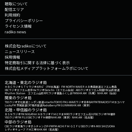
聴取について
配信エリア
利用規約
プライバシーポリシー
ライセンス情報
radiko news
株式会社radikoについて
ニュースリリース
採用情報
特定商取引に関する法律に基づく表示
株式会社メディアプラットフォームラボについて
北海道・東北のラジオ局
ＨＢＣラジオ
ＳＴＶラジオ
AIR-G'（FM北海道）
FM NORTH WAVE
ＲＡＢ青森放送
エフエム青森
IBCラジオ
エフエム岩手
tbcラジオ
Date fm（エフエム仙台）
ABSラジオ
エフエム秋田
YBC山形放送
Rhythm Station エフエム山形
RFCラジオ福島
ふくしまFM
NHK AM（札幌）
NHK AM（仙台）
関東のラジオ局
TBSラジオ
文化放送
ニッポン放送
interfm
TOKYO FM
J-WAVE
ラジオ日本
BAYFM78
NACK5
ＦＭヨコハマ
LuckyFM 茨城放送
CRT栃木放送
RadioBerry
FM GUNMA
NHK AM（東京）
北陸・甲信越のラジオ局
ＢＳＮラジオ
FM NIIGATA
ＫＮＢラジオ
ＦＭとやま
MROラジオ
エフエム石川
FBCラジオ
FM福井
YBSラジオ
FM FUJI
SBCラジオ
ＦＭ長野
NHK AM（東京）
NHK AM（名古屋）
中部のラジオ局
CBCラジオ
東海ラジオ
ぎふチャン
ZIP-FM
FM AICHI
ＦＭ ＧＩＦＵ
SBSラジオ
K-MIX SHIZUOKA
レディオキューブ ＦＭ三重
NHK AM（名古屋）