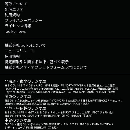
聴取について
配信エリア
利用規約
プライバシーポリシー
ライセンス情報
radiko news
株式会社radikoについて
ニュースリリース
採用情報
特定商取引に関する法律に基づく表示
株式会社メディアプラットフォームラボについて
北海道・東北のラジオ局
ＨＢＣラジオ
ＳＴＶラジオ
AIR-G'（FM北海道）
FM NORTH WAVE
ＲＡＢ青森放送
エフエム青森
IBCラジオ
エフエム岩手
tbcラジオ
Date fm（エフエム仙台）
ABSラジオ
エフエム秋田
YBC山形放送
Rhythm Station エフエム山形
RFCラジオ福島
ふくしまFM
NHK AM（札幌）
NHK AM（仙台）
関東のラジオ局
TBSラジオ
文化放送
ニッポン放送
interfm
TOKYO FM
J-WAVE
ラジオ日本
BAYFM78
NACK5
ＦＭヨコハマ
LuckyFM 茨城放送
CRT栃木放送
RadioBerry
FM GUNMA
NHK AM（東京）
北陸・甲信越のラジオ局
ＢＳＮラジオ
FM NIIGATA
ＫＮＢラジオ
ＦＭとやま
MROラジオ
エフエム石川
FBCラジオ
FM福井
YBSラジオ
FM FUJI
SBCラジオ
ＦＭ長野
NHK AM（東京）
NHK AM（名古屋）
中部のラジオ局
CBCラジオ
東海ラジオ
ぎふチャン
ZIP-FM
FM AICHI
ＦＭ ＧＩＦＵ
SBSラジオ
K-MIX SHIZUOKA
レディオキューブ ＦＭ三重
NHK AM（名古屋）