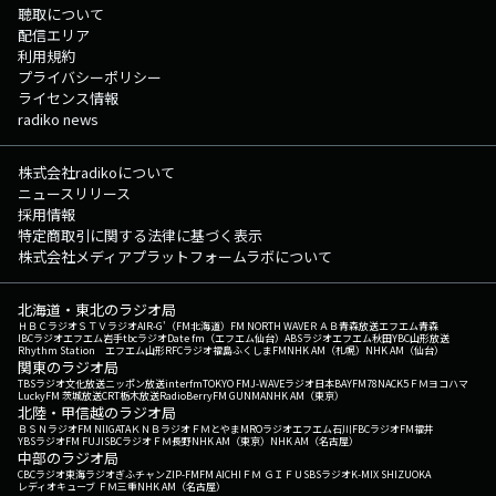
聴取について
配信エリア
利用規約
プライバシーポリシー
ライセンス情報
radiko news
株式会社radikoについて
ニュースリリース
採用情報
特定商取引に関する法律に基づく表示
株式会社メディアプラットフォームラボについて
北海道・東北のラジオ局
ＨＢＣラジオ
ＳＴＶラジオ
AIR-G'（FM北海道）
FM NORTH WAVE
ＲＡＢ青森放送
エフエム青森
IBCラジオ
エフエム岩手
tbcラジオ
Date fm（エフエム仙台）
ABSラジオ
エフエム秋田
YBC山形放送
Rhythm Station エフエム山形
RFCラジオ福島
ふくしまFM
NHK AM（札幌）
NHK AM（仙台）
関東のラジオ局
TBSラジオ
文化放送
ニッポン放送
interfm
TOKYO FM
J-WAVE
ラジオ日本
BAYFM78
NACK5
ＦＭヨコハマ
LuckyFM 茨城放送
CRT栃木放送
RadioBerry
FM GUNMA
NHK AM（東京）
北陸・甲信越のラジオ局
ＢＳＮラジオ
FM NIIGATA
ＫＮＢラジオ
ＦＭとやま
MROラジオ
エフエム石川
FBCラジオ
FM福井
YBSラジオ
FM FUJI
SBCラジオ
ＦＭ長野
NHK AM（東京）
NHK AM（名古屋）
中部のラジオ局
CBCラジオ
東海ラジオ
ぎふチャン
ZIP-FM
FM AICHI
ＦＭ ＧＩＦＵ
SBSラジオ
K-MIX SHIZUOKA
レディオキューブ ＦＭ三重
NHK AM（名古屋）