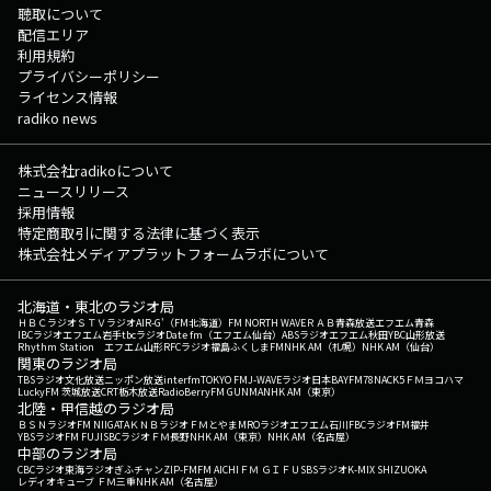
聴取について
配信エリア
利用規約
プライバシーポリシー
ライセンス情報
radiko news
株式会社radikoについて
ニュースリリース
採用情報
特定商取引に関する法律に基づく表示
株式会社メディアプラットフォームラボについて
北海道・東北のラジオ局
ＨＢＣラジオ
ＳＴＶラジオ
AIR-G'（FM北海道）
FM NORTH WAVE
ＲＡＢ青森放送
エフエム青森
IBCラジオ
エフエム岩手
tbcラジオ
Date fm（エフエム仙台）
ABSラジオ
エフエム秋田
YBC山形放送
Rhythm Station エフエム山形
RFCラジオ福島
ふくしまFM
NHK AM（札幌）
NHK AM（仙台）
関東のラジオ局
TBSラジオ
文化放送
ニッポン放送
interfm
TOKYO FM
J-WAVE
ラジオ日本
BAYFM78
NACK5
ＦＭヨコハマ
LuckyFM 茨城放送
CRT栃木放送
RadioBerry
FM GUNMA
NHK AM（東京）
北陸・甲信越のラジオ局
ＢＳＮラジオ
FM NIIGATA
ＫＮＢラジオ
ＦＭとやま
MROラジオ
エフエム石川
FBCラジオ
FM福井
YBSラジオ
FM FUJI
SBCラジオ
ＦＭ長野
NHK AM（東京）
NHK AM（名古屋）
中部のラジオ局
CBCラジオ
東海ラジオ
ぎふチャン
ZIP-FM
FM AICHI
ＦＭ ＧＩＦＵ
SBSラジオ
K-MIX SHIZUOKA
レディオキューブ ＦＭ三重
NHK AM（名古屋）