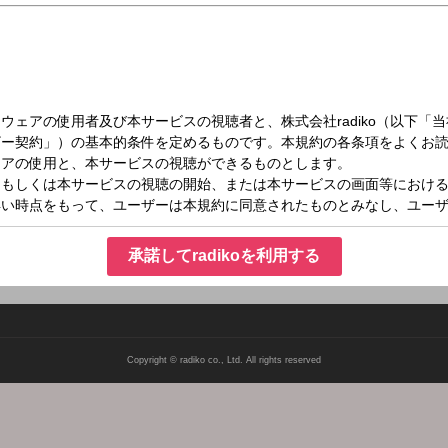
火）16:55～17:00
承諾してradikoを利用する
Copyright © radiko co., Ltd. All rights reserved