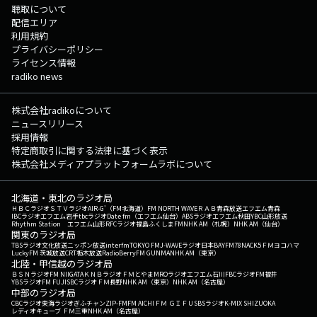
聴取について
配信エリア
利用規約
プライバシーポリシー
ライセンス情報
radiko news
株式会社radikoについて
ニュースリリース
採用情報
特定商取引に関する法律に基づく表示
株式会社メディアプラットフォームラボについて
北海道・東北のラジオ局
ＨＢＣラジオ
ＳＴＶラジオ
AIR-G'（FM北海道）
FM NORTH WAVE
ＲＡＢ青森放送
エフエム青森
IBCラジオ
エフエム岩手
tbcラジオ
Date fm（エフエム仙台）
ABSラジオ
エフエム秋田
YBC山形放送
Rhythm Station エフエム山形
RFCラジオ福島
ふくしまFM
NHK AM（札幌）
NHK AM（仙台）
関東のラジオ局
TBSラジオ
文化放送
ニッポン放送
interfm
TOKYO FM
J-WAVE
ラジオ日本
BAYFM78
NACK5
ＦＭヨコハマ
LuckyFM 茨城放送
CRT栃木放送
RadioBerry
FM GUNMA
NHK AM（東京）
北陸・甲信越のラジオ局
ＢＳＮラジオ
FM NIIGATA
ＫＮＢラジオ
ＦＭとやま
MROラジオ
エフエム石川
FBCラジオ
FM福井
YBSラジオ
FM FUJI
SBCラジオ
ＦＭ長野
NHK AM（東京）
NHK AM（名古屋）
中部のラジオ局
CBCラジオ
東海ラジオ
ぎふチャン
ZIP-FM
FM AICHI
ＦＭ ＧＩＦＵ
SBSラジオ
K-MIX SHIZUOKA
レディオキューブ ＦＭ三重
NHK AM（名古屋）