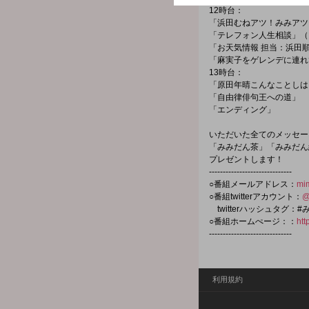
12時台：
「浜田むねアツ！みみアツ
「テレフォン人生相談」（
「お天気情報 担当：浜田
「麻実子をゲレンデに連れ
13時台：
「原田年晴こんなことしは
「自由律俳句王への道」
「エンディング」
いただいた全てのメッセー
「みみだん茶」「みみだん
プレゼントします！
------------------------------
○番組メールアドレス：
mi
○番組twitterアカウント：
@
twitterハッシュタグ：#
○番組ホームぺージ：：
htt
------------------------------
利用規約