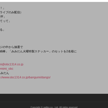
！」
ライブのみ配信）
順平」
てって」
る」
ジの中から抽選で
綿棒」「みみだん火曜特製ステッカー」のセットを2名様に
mi@obc1314.co.jp
mimi_obc
みみだん
p://www.obc1314.co.jp/bangumi/dango/
Copyright © radiko co., Ltd. All rights reserved