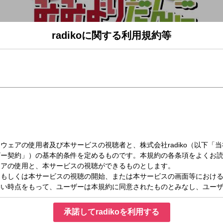
radikoに関する利用規約等
（火）13:00～14:00
みよりだんご(2)
のようなおいしい話題をお届けする180分！
オ大阪アナウンサー）、カベポスター浜田順平、永見大吾
承諾してradikoを利用する