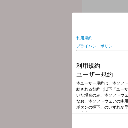
放送局
放送時間
2025年2月11日
番組名
和田麻実子のみ
みみよりな情報とおだんご
●出演：和田麻実子（ラジ
●内容
11時台：
「オープニングトーク」
「みみだんトピックス！」