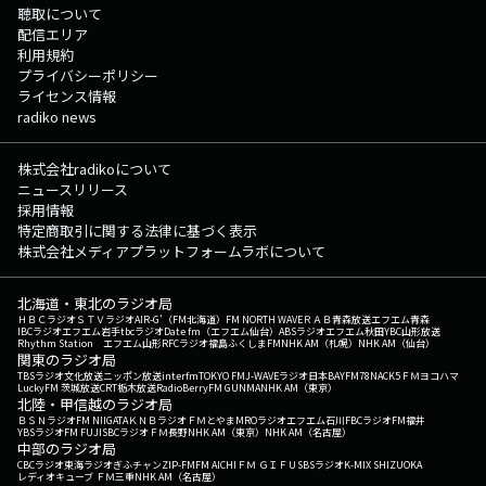
聴取について
配信エリア
利用規約
プライバシーポリシー
ライセンス情報
radiko news
株式会社radikoについて
ニュースリリース
採用情報
特定商取引に関する法律に基づく表示
株式会社メディアプラットフォームラボについて
北海道・東北のラジオ局
ＨＢＣラジオ
ＳＴＶラジオ
AIR-G'（FM北海道）
FM NORTH WAVE
ＲＡＢ青森放送
エフエム青森
IBCラジオ
エフエム岩手
tbcラジオ
Date fm（エフエム仙台）
ABSラジオ
エフエム秋田
YBC山形放送
Rhythm Station エフエム山形
RFCラジオ福島
ふくしまFM
NHK AM（札幌）
NHK AM（仙台）
関東のラジオ局
TBSラジオ
文化放送
ニッポン放送
interfm
TOKYO FM
J-WAVE
ラジオ日本
BAYFM78
NACK5
ＦＭヨコハマ
LuckyFM 茨城放送
CRT栃木放送
RadioBerry
FM GUNMA
NHK AM（東京）
北陸・甲信越のラジオ局
ＢＳＮラジオ
FM NIIGATA
ＫＮＢラジオ
ＦＭとやま
MROラジオ
エフエム石川
FBCラジオ
FM福井
YBSラジオ
FM FUJI
SBCラジオ
ＦＭ長野
NHK AM（東京）
NHK AM（名古屋）
中部のラジオ局
CBCラジオ
東海ラジオ
ぎふチャン
ZIP-FM
FM AICHI
ＦＭ ＧＩＦＵ
SBSラジオ
K-MIX SHIZUOKA
レディオキューブ ＦＭ三重
NHK AM（名古屋）