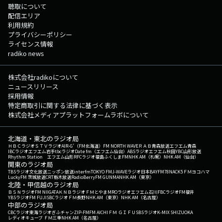
聴取について
配信エリア
利用規約
プライバシーポリシー
ライセンス情報
radiko news
株式会社radikoについて
ニュースリリース
採用情報
特定商取引に関する法律に基づく表示
株式会社メディアプラットフォームラボについて
北海道・東北のラジオ局
ＨＢＣラジオ
ＳＴＶラジオ
AIR-G'（FM北海道）
FM NORTH WAVE
ＲＡＢ青森放送
エフエム青森
IBCラジオ
エフエム岩手
tbcラジオ
Date fm（エフエム仙台）
ABSラジオ
エフエム秋田
YBC山形放送
Rhythm Station エフエム山形
RFCラジオ福島
ふくしまFM
NHK AM（札幌）
NHK AM（仙台）
関東のラジオ局
TBSラジオ
文化放送
ニッポン放送
interfm
TOKYO FM
J-WAVE
ラジオ日本
BAYFM78
NACK5
ＦＭヨコハマ
LuckyFM 茨城放送
CRT栃木放送
RadioBerry
FM GUNMA
NHK AM（東京）
北陸・甲信越のラジオ局
ＢＳＮラジオ
FM NIIGATA
ＫＮＢラジオ
ＦＭとやま
MROラジオ
エフエム石川
FBCラジオ
FM福井
YBSラジオ
FM FUJI
SBCラジオ
ＦＭ長野
NHK AM（東京）
NHK AM（名古屋）
中部のラジオ局
CBCラジオ
東海ラジオ
ぎふチャン
ZIP-FM
FM AICHI
ＦＭ ＧＩＦＵ
SBSラジオ
K-MIX SHIZUOKA
レディオキューブ ＦＭ三重
NHK AM（名古屋）