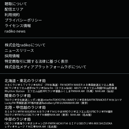
聴取について
配信エリア
利用規約
プライバシーポリシー
ライセンス情報
radiko news
株式会社radikoについて
ニュースリリース
採用情報
特定商取引に関する法律に基づく表示
株式会社メディアプラットフォームラボについて
北海道・東北のラジオ局
ＨＢＣラジオ
ＳＴＶラジオ
AIR-G'（FM北海道）
FM NORTH WAVE
ＲＡＢ青森放送
エフエム青森
IBCラジオ
エフエム岩手
tbcラジオ
Date fm（エフエム仙台）
ABSラジオ
エフエム秋田
YBC山形放送
Rhythm Station エフエム山形
RFCラジオ福島
ふくしまFM
NHK AM（札幌）
NHK AM（仙台）
関東のラジオ局
TBSラジオ
文化放送
ニッポン放送
interfm
TOKYO FM
J-WAVE
ラジオ日本
BAYFM78
NACK5
ＦＭヨコハマ
LuckyFM 茨城放送
CRT栃木放送
RadioBerry
FM GUNMA
NHK AM（東京）
北陸・甲信越のラジオ局
ＢＳＮラジオ
FM NIIGATA
ＫＮＢラジオ
ＦＭとやま
MROラジオ
エフエム石川
FBCラジオ
FM福井
YBSラジオ
FM FUJI
SBCラジオ
ＦＭ長野
NHK AM（東京）
NHK AM（名古屋）
中部のラジオ局
CBCラジオ
東海ラジオ
ぎふチャン
ZIP-FM
FM AICHI
ＦＭ ＧＩＦＵ
SBSラジオ
K-MIX SHIZUOKA
レディオキューブ ＦＭ三重
NHK AM（名古屋）