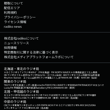
聴取について
配信エリア
利用規約
プライバシーポリシー
ライセンス情報
radiko news
株式会社radikoについて
ニュースリリース
採用情報
特定商取引に関する法律に基づく表示
株式会社メディアプラットフォームラボについて
北海道・東北のラジオ局
ＨＢＣラジオ
ＳＴＶラジオ
AIR-G'（FM北海道）
FM NORTH WAVE
ＲＡＢ青森放送
エフエム青森
IBCラジオ
エフエム岩手
tbcラジオ
Date fm（エフエム仙台）
ABSラジオ
エフエム秋田
YBC山形放送
Rhythm Station エフエム山形
RFCラジオ福島
ふくしまFM
NHK AM（札幌）
NHK AM（仙台）
関東のラジオ局
TBSラジオ
文化放送
ニッポン放送
interfm
TOKYO FM
J-WAVE
ラジオ日本
BAYFM78
NACK5
ＦＭヨコハマ
LuckyFM 茨城放送
CRT栃木放送
RadioBerry
FM GUNMA
NHK AM（東京）
北陸・甲信越のラジオ局
ＢＳＮラジオ
FM NIIGATA
ＫＮＢラジオ
ＦＭとやま
MROラジオ
エフエム石川
FBCラジオ
FM福井
YBSラジオ
FM FUJI
SBCラジオ
ＦＭ長野
NHK AM（東京）
NHK AM（名古屋）
中部のラジオ局
CBCラジオ
東海ラジオ
ぎふチャン
ZIP-FM
FM AICHI
ＦＭ ＧＩＦＵ
SBSラジオ
K-MIX SHIZUOKA
レディオキューブ ＦＭ三重
NHK AM（名古屋）