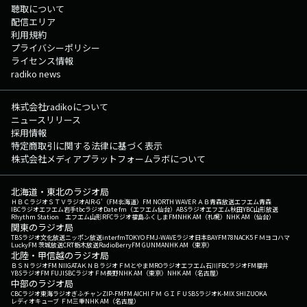
聴取について
配信エリア
利用規約
プライバシーポリシー
ライセンス情報
radiko news
株式会社radikoについて
ニュースリリース
採用情報
特定商取引に関する法律に基づく表示
株式会社メディアプラットフォームラボについて
北海道・東北のラジオ局
ＨＢＣラジオ
ＳＴＶラジオ
AIR-G'（FM北海道）
FM NORTH WAVE
ＲＡＢ青森放送
エフエム青森
IBCラジオ
エフエム岩手
tbcラジオ
Date fm（エフエム仙台）
ABSラジオ
エフエム秋田
YBC山形放送
Rhythm Station エフエム山形
RFCラジオ福島
ふくしまFM
NHK AM（札幌）
NHK AM（仙台）
関東のラジオ局
TBSラジオ
文化放送
ニッポン放送
interfm
TOKYO FM
J-WAVE
ラジオ日本
BAYFM78
NACK5
ＦＭヨコハマ
LuckyFM 茨城放送
CRT栃木放送
RadioBerry
FM GUNMA
NHK AM（東京）
北陸・甲信越のラジオ局
ＢＳＮラジオ
FM NIIGATA
ＫＮＢラジオ
ＦＭとやま
MROラジオ
エフエム石川
FBCラジオ
FM福井
YBSラジオ
FM FUJI
SBCラジオ
ＦＭ長野
NHK AM（東京）
NHK AM（名古屋）
中部のラジオ局
CBCラジオ
東海ラジオ
ぎふチャン
ZIP-FM
FM AICHI
ＦＭ ＧＩＦＵ
SBSラジオ
K-MIX SHIZUOKA
レディオキューブ ＦＭ三重
NHK AM（名古屋）