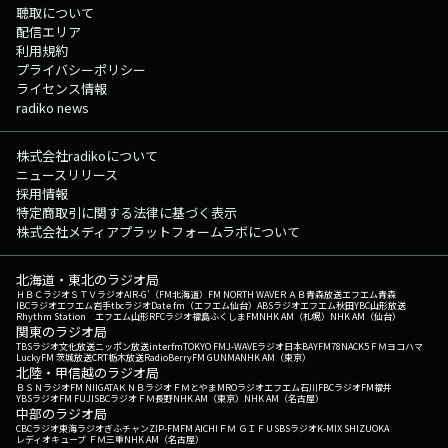
聴取について
配信エリア
利用規約
プライバシーポリシー
ライセンス情報
radiko news
株式会社radikoについて
ニュースリリース
採用情報
特定商取引に関する法律に基づく表示
株式会社メディアプラットフォームラボについて
北海道・東北のラジオ局
ＨＢＣラジオ
ＳＴＶラジオ
AIR-G'（FM北海道）
FM NORTH WAVE
ＲＡＢ青森放送
エフエム青森
IBCラジオ
エフエム岩手
tbcラジオ
Date fm（エフエム仙台）
ABSラジオ
エフエム秋田
YBC山形放送
Rhythm Station エフエム山形
RFCラジオ福島
ふくしまFM
NHK AM（札幌）
NHK AM（仙台）
関東のラジオ局
TBSラジオ
文化放送
ニッポン放送
interfm
TOKYO FM
J-WAVE
ラジオ日本
BAYFM78
NACK5
ＦＭヨコハマ
LuckyFM 茨城放送
CRT栃木放送
RadioBerry
FM GUNMA
NHK AM（東京）
北陸・甲信越のラジオ局
ＢＳＮラジオ
FM NIIGATA
ＫＮＢラジオ
ＦＭとやま
MROラジオ
エフエム石川
FBCラジオ
FM福井
YBSラジオ
FM FUJI
SBCラジオ
ＦＭ長野
NHK AM（東京）
NHK AM（名古屋）
中部のラジオ局
CBCラジオ
東海ラジオ
ぎふチャン
ZIP-FM
FM AICHI
ＦＭ ＧＩＦＵ
SBSラジオ
K-MIX SHIZUOKA
レディオキューブ ＦＭ三重
NHK AM（名古屋）