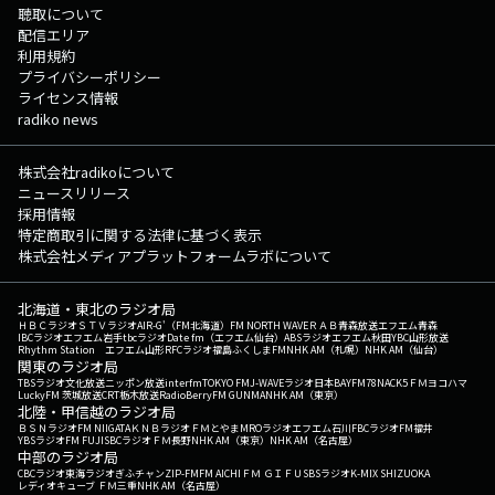
聴取について
配信エリア
利用規約
プライバシーポリシー
ライセンス情報
radiko news
株式会社radikoについて
ニュースリリース
採用情報
特定商取引に関する法律に基づく表示
株式会社メディアプラットフォームラボについて
北海道・東北のラジオ局
ＨＢＣラジオ
ＳＴＶラジオ
AIR-G'（FM北海道）
FM NORTH WAVE
ＲＡＢ青森放送
エフエム青森
IBCラジオ
エフエム岩手
tbcラジオ
Date fm（エフエム仙台）
ABSラジオ
エフエム秋田
YBC山形放送
Rhythm Station エフエム山形
RFCラジオ福島
ふくしまFM
NHK AM（札幌）
NHK AM（仙台）
関東のラジオ局
TBSラジオ
文化放送
ニッポン放送
interfm
TOKYO FM
J-WAVE
ラジオ日本
BAYFM78
NACK5
ＦＭヨコハマ
LuckyFM 茨城放送
CRT栃木放送
RadioBerry
FM GUNMA
NHK AM（東京）
北陸・甲信越のラジオ局
ＢＳＮラジオ
FM NIIGATA
ＫＮＢラジオ
ＦＭとやま
MROラジオ
エフエム石川
FBCラジオ
FM福井
YBSラジオ
FM FUJI
SBCラジオ
ＦＭ長野
NHK AM（東京）
NHK AM（名古屋）
中部のラジオ局
CBCラジオ
東海ラジオ
ぎふチャン
ZIP-FM
FM AICHI
ＦＭ ＧＩＦＵ
SBSラジオ
K-MIX SHIZUOKA
レディオキューブ ＦＭ三重
NHK AM（名古屋）