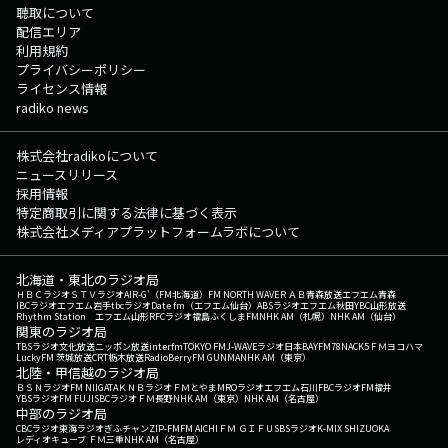
聴取について
配信エリア
利用規約
プライバシーポリシー
ライセンス情報
radiko news
株式会社radikoについて
ニュースリリース
採用情報
特定商取引に関する法律に基づく表示
株式会社メディアプラットフォームラボについて
北海道・東北のラジオ局
ＨＢＣラジオ
ＳＴＶラジオ
AIR-G'（FM北海道）
FM NORTH WAVE
ＲＡＢ青森放送
エフエム青森
IBCラジオ
エフエム岩手
tbcラジオ
Date fm（エフエム仙台）
ABSラジオ
エフエム秋田
YBC山形放送
Rhythm Station エフエム山形
RFCラジオ福島
ふくしまFM
NHK AM（札幌）
NHK AM（仙台）
関東のラジオ局
TBSラジオ
文化放送
ニッポン放送
interfm
TOKYO FM
J-WAVE
ラジオ日本
BAYFM78
NACK5
ＦＭヨコハマ
LuckyFM 茨城放送
CRT栃木放送
RadioBerry
FM GUNMA
NHK AM（東京）
北陸・甲信越のラジオ局
ＢＳＮラジオ
FM NIIGATA
ＫＮＢラジオ
ＦＭとやま
MROラジオ
エフエム石川
FBCラジオ
FM福井
YBSラジオ
FM FUJI
SBCラジオ
ＦＭ長野
NHK AM（東京）
NHK AM（名古屋）
中部のラジオ局
CBCラジオ
東海ラジオ
ぎふチャン
ZIP-FM
FM AICHI
ＦＭ ＧＩＦＵ
SBSラジオ
K-MIX SHIZUOKA
レディオキューブ ＦＭ三重
NHK AM（名古屋）