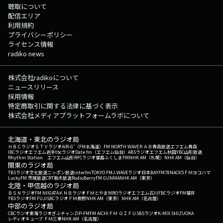
聴取について
配信エリア
利用規約
プライバシーポリシー
ライセンス情報
radiko news
株式会社radikoについて
ニュースリリース
採用情報
特定商取引に関する法律に基づく表示
株式会社メディアプラットフォームラボについて
北海道・東北のラジオ局
ＨＢＣラジオ
ＳＴＶラジオ
AIR-G'（FM北海道）
FM NORTH WAVE
ＲＡＢ青森放送
エフエム青森
IBCラジオ
エフエム岩手
tbcラジオ
Date fm（エフエム仙台）
ABSラジオ
エフエム秋田
YBC山形放送
Rhythm Station エフエム山形
RFCラジオ福島
ふくしまFM
NHK AM（札幌）
NHK AM（仙台）
関東のラジオ局
TBSラジオ
文化放送
ニッポン放送
interfm
TOKYO FM
J-WAVE
ラジオ日本
BAYFM78
NACK5
ＦＭヨコハマ
LuckyFM 茨城放送
CRT栃木放送
RadioBerry
FM GUNMA
NHK AM（東京）
北陸・甲信越のラジオ局
ＢＳＮラジオ
FM NIIGATA
ＫＮＢラジオ
ＦＭとやま
MROラジオ
エフエム石川
FBCラジオ
FM福井
YBSラジオ
FM FUJI
SBCラジオ
ＦＭ長野
NHK AM（東京）
NHK AM（名古屋）
中部のラジオ局
CBCラジオ
東海ラジオ
ぎふチャン
ZIP-FM
FM AICHI
ＦＭ ＧＩＦＵ
SBSラジオ
K-MIX SHIZUOKA
レディオキューブ ＦＭ三重
NHK AM（名古屋）