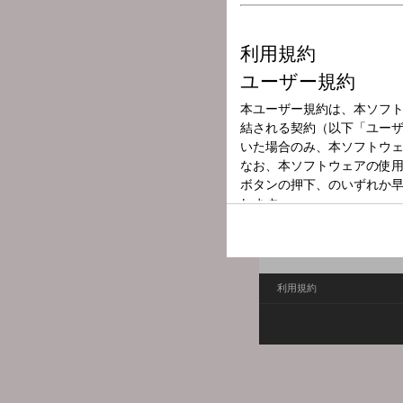
放送局
放送時間
2025年6月28日
番組名
解決！知っ得プ
利用規約