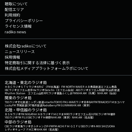
聴取について
配信エリア
利用規約
プライバシーポリシー
ライセンス情報
radiko news
株式会社radikoについて
ニュースリリース
採用情報
特定商取引に関する法律に基づく表示
株式会社メディアプラットフォームラボについて
北海道・東北のラジオ局
ＨＢＣラジオ
ＳＴＶラジオ
AIR-G'（FM北海道）
FM NORTH WAVE
ＲＡＢ青森放送
エフエム青森
IBCラジオ
エフエム岩手
tbcラジオ
Date fm（エフエム仙台）
ABSラジオ
エフエム秋田
YBC山形放送
Rhythm Station エフエム山形
RFCラジオ福島
ふくしまFM
NHK AM（札幌）
NHK AM（仙台）
関東のラジオ局
TBSラジオ
文化放送
ニッポン放送
interfm
TOKYO FM
J-WAVE
ラジオ日本
BAYFM78
NACK5
ＦＭヨコハマ
LuckyFM 茨城放送
CRT栃木放送
RadioBerry
FM GUNMA
NHK AM（東京）
北陸・甲信越のラジオ局
ＢＳＮラジオ
FM NIIGATA
ＫＮＢラジオ
ＦＭとやま
MROラジオ
エフエム石川
FBCラジオ
FM福井
YBSラジオ
FM FUJI
SBCラジオ
ＦＭ長野
NHK AM（東京）
NHK AM（名古屋）
中部のラジオ局
CBCラジオ
東海ラジオ
ぎふチャン
ZIP-FM
FM AICHI
ＦＭ ＧＩＦＵ
SBSラジオ
K-MIX SHIZUOKA
レディオキューブ ＦＭ三重
NHK AM（名古屋）