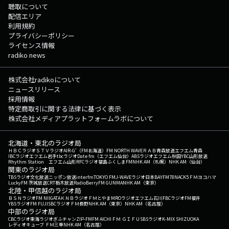
聴取について
配信エリア
利用規約
プライバシーポリシー
ライセンス情報
radiko news
株式会社radikoについて
ニュースリリース
採用情報
特定商取引に関する法律に基づく表示
株式会社メディアプラットフォームラボについて
北海道・東北のラジオ局
ＨＢＣラジオ
ＳＴＶラジオ
AIR-G'（FM北海道）
FM NORTH WAVE
ＲＡＢ青森放送
エフエム青森
IBCラジオ
エフエム岩手
tbcラジオ
Date fm（エフエム仙台）
ABSラジオ
エフエム秋田
YBC山形放送
Rhythm Station エフエム山形
RFCラジオ福島
ふくしまFM
NHK AM（札幌）
NHK AM（仙台）
関東のラジオ局
TBSラジオ
文化放送
ニッポン放送
interfm
TOKYO FM
J-WAVE
ラジオ日本
BAYFM78
NACK5
ＦＭヨコハマ
LuckyFM 茨城放送
CRT栃木放送
RadioBerry
FM GUNMA
NHK AM（東京）
北陸・甲信越のラジオ局
ＢＳＮラジオ
FM NIIGATA
ＫＮＢラジオ
ＦＭとやま
MROラジオ
エフエム石川
FBCラジオ
FM福井
YBSラジオ
FM FUJI
SBCラジオ
ＦＭ長野
NHK AM（東京）
NHK AM（名古屋）
中部のラジオ局
CBCラジオ
東海ラジオ
ぎふチャン
ZIP-FM
FM AICHI
ＦＭ ＧＩＦＵ
SBSラジオ
K-MIX SHIZUOKA
レディオキューブ ＦＭ三重
NHK AM（名古屋）