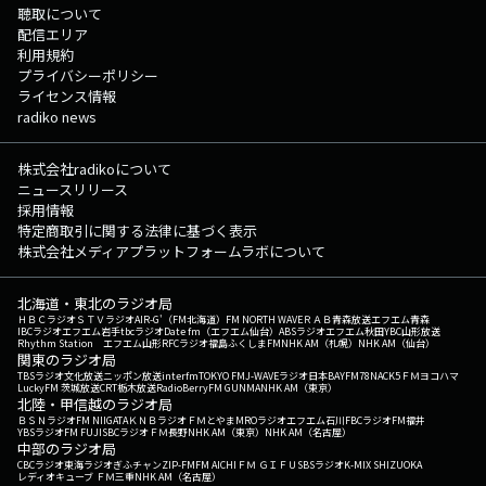
聴取について
配信エリア
利用規約
プライバシーポリシー
ライセンス情報
radiko news
株式会社radikoについて
ニュースリリース
採用情報
特定商取引に関する法律に基づく表示
株式会社メディアプラットフォームラボについて
北海道・東北のラジオ局
ＨＢＣラジオ
ＳＴＶラジオ
AIR-G'（FM北海道）
FM NORTH WAVE
ＲＡＢ青森放送
エフエム青森
IBCラジオ
エフエム岩手
tbcラジオ
Date fm（エフエム仙台）
ABSラジオ
エフエム秋田
YBC山形放送
Rhythm Station エフエム山形
RFCラジオ福島
ふくしまFM
NHK AM（札幌）
NHK AM（仙台）
関東のラジオ局
TBSラジオ
文化放送
ニッポン放送
interfm
TOKYO FM
J-WAVE
ラジオ日本
BAYFM78
NACK5
ＦＭヨコハマ
LuckyFM 茨城放送
CRT栃木放送
RadioBerry
FM GUNMA
NHK AM（東京）
北陸・甲信越のラジオ局
ＢＳＮラジオ
FM NIIGATA
ＫＮＢラジオ
ＦＭとやま
MROラジオ
エフエム石川
FBCラジオ
FM福井
YBSラジオ
FM FUJI
SBCラジオ
ＦＭ長野
NHK AM（東京）
NHK AM（名古屋）
中部のラジオ局
CBCラジオ
東海ラジオ
ぎふチャン
ZIP-FM
FM AICHI
ＦＭ ＧＩＦＵ
SBSラジオ
K-MIX SHIZUOKA
レディオキューブ ＦＭ三重
NHK AM（名古屋）