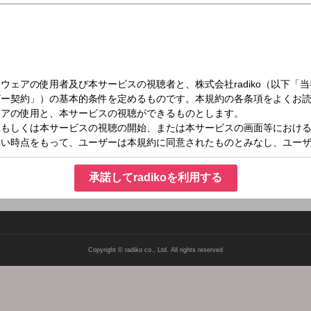
（土）16:00～16:15
承諾してradikoを利用する
Copyright © radiko co., Ltd. All rights reserved