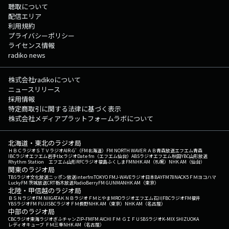
聴取について
配信エリア
利用規約
プライバシーポリシー
ライセンス情報
radiko news
株式会社radikoについて
ニュースリリース
採用情報
特定商取引に関する法律に基づく表示
株式会社メディアプラットフォームラボについて
北海道・東北のラジオ局
ＨＢＣラジオ
ＳＴＶラジオ
AIR-G'（FM北海道）
FM NORTH WAVE
ＲＡＢ青森放送
エフエム青森
IBCラジオ
エフエム岩手
tbcラジオ
Date fm（エフエム仙台）
ABSラジオ
エフエム秋田
YBC山形放送
Rhythm Station エフエム山形
RFCラジオ福島
ふくしまFM
NHK AM（札幌）
NHK AM（仙台）
関東のラジオ局
TBSラジオ
文化放送
ニッポン放送
interfm
TOKYO FM
J-WAVE
ラジオ日本
BAYFM78
NACK5
ＦＭヨコハマ
LuckyFM 茨城放送
CRT栃木放送
RadioBerry
FM GUNMA
NHK AM（東京）
北陸・甲信越のラジオ局
ＢＳＮラジオ
FM NIIGATA
ＫＮＢラジオ
ＦＭとやま
MROラジオ
エフエム石川
FBCラジオ
FM福井
YBSラジオ
FM FUJI
SBCラジオ
ＦＭ長野
NHK AM（東京）
NHK AM（名古屋）
中部のラジオ局
CBCラジオ
東海ラジオ
ぎふチャン
ZIP-FM
FM AICHI
ＦＭ ＧＩＦＵ
SBSラジオ
K-MIX SHIZUOKA
レディオキューブ ＦＭ三重
NHK AM（名古屋）